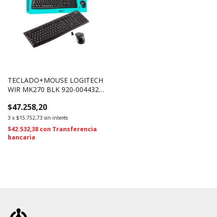
TECLADO+MOUSE LOGITECH
WIR MK270 BLK 920-004432
(2910)
$47.258,20
3
x
$15.752,73
sin interés
$42.532,38
con
Transferencia
bancaria