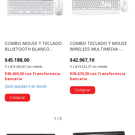
COMBO MOUSE Y TECLADO
COMBO TECLADO Y MOUSE
BLUETOOTH BLANCO
WIRELESS MULTIMEDIA -
BATERIA RECARGABLE -
NSWI53COW (4634)
$45.188,00
$42.967,10
NSWI58COBW (4635)
3
x
$15.062,67
sin interés
3
x
$14.322,37
sin interés
$40.669,20
con
Transferencia
$38.670,39
con
Transferencia
bancaria
bancaria
¡Solo quedan
5
en stock!
1
/
3