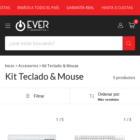
OTAS
ENVÍOS A TODO EL PAÍS
GARANTÍA REAL
HASTA 3 CUOTAS
E
0
Inicio
>
Accesorios
>
Kit Teclado & Mouse
Kit Teclado & Mouse
5 productos
Ordenar por:
Filtrar
Más vendidos
1
/
5
1
/
3