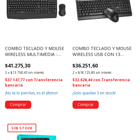
COMBO TECLADO Y MOUSE
COMBO TECLADO Y MOUSE
WIRELESS MULTIMEDIA -
WIRELESS USB CON 13
NSWI53CO (4633)
TECLAS MULTIMEDIA -
$41.275,30
$36.251,60
NSWI34CO (4632)
3
x
$13.758,43
sin interés
2
x
$18.125,80
sin interés
$37.147,77
con
Transferencia
$32.626,44
con
Transferencia
bancaria
bancaria
¡No te lo pierdas, es el último!
¡Solo quedan
3
en stock!
SIN STOCK