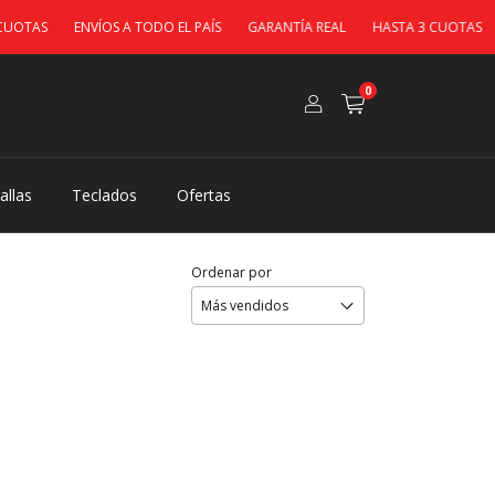
OTAS
ENVÍOS A TODO EL PAÍS
GARANTÍA REAL
HASTA 3 CUOTAS
0
allas
Teclados
Ofertas
Ordenar por