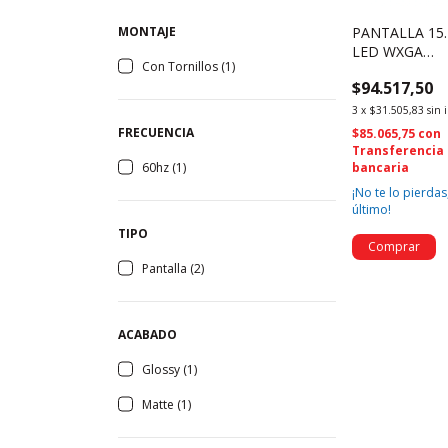
MONTAJE
PANTALLA 15.
LED WXGA
Con Tornillos (1)
1440X900 40P
$94.517,50
LP154WP2 (79
3
x
$31.505,83
sin 
FRECUENCIA
$85.065,75
con
Transferencia
60hz (1)
bancaria
¡No te lo pierdas,
último!
TIPO
Pantalla (2)
ACABADO
Glossy (1)
Matte (1)