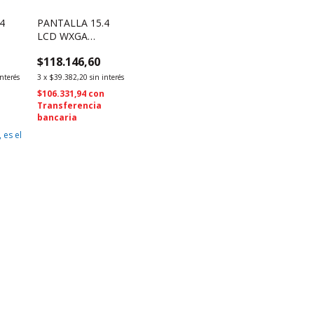
4
PANTALLA 15.4
LCD WXGA
INES
1280X800 30PINES
$118.146,60
9)
LP154WX5 TL C1
(1461)
interés
3
x
$39.382,20
sin interés
$106.331,94
con
Transferencia
bancaria
 es el