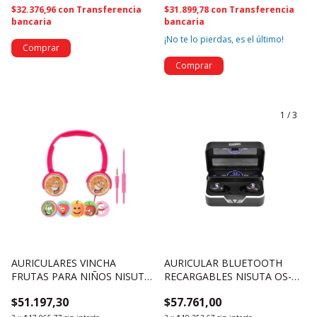
$32.376,96
con
Transferencia
$31.899,78
con
Transferencia
bancaria
bancaria
¡No te lo pierdas, es el último!
1
/
3
AURICULARES VINCHA
AURICULAR BLUETOOTH
FRUTAS PARA NIÑOS NISUTA
RECARGABLES NISUTA OS-
DE126 (4336)
AUBTWS10 TOUCH (4333)
$51.197,30
$57.761,00