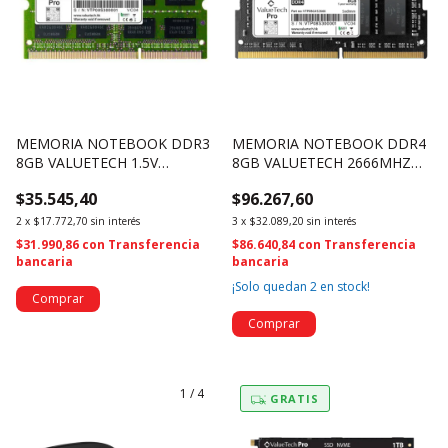
MEMORIA NOTEBOOK DDR3
MEMORIA NOTEBOOK DDR4
8GB VALUETECH 1.5V
8GB VALUETECH 2666MHZ
1600MHZ CL11
VTP08G4S2666 (4347)
$35.545,40
$96.267,60
VTP08G3S1600 (4346)
2
x
$17.772,70
sin interés
3
x
$32.089,20
sin interés
$31.990,86
con
Transferencia
$86.640,84
con
Transferencia
bancaria
bancaria
¡Solo quedan
2
en stock!
1
/
4
GRATIS