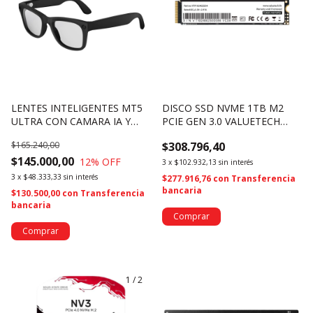
LENTES INTELIGENTES MT5
DISCO SSD NVME 1TB M2
ULTRA CON CAMARA IA Y
PCIE GEN 3.0 VALUETECH
ESTUCHE DE CARGA (4727)
VTP1TSSD4 (4413)
$165.240,00
$308.796,40
$145.000,00
12
% OFF
3
x
$102.932,13
sin interés
3
x
$48.333,33
sin interés
$277.916,76
con
Transferencia
bancaria
$130.500,00
con
Transferencia
bancaria
Comprar
1
/
2