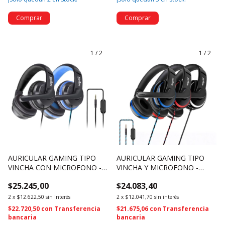
1
/
2
1
/
2
AURICULAR GAMING TIPO
AURICULAR GAMING TIPO
VINCHA CON MICROFONO -
VINCHA Y MICROFONO -
NSAUG90S (4695)
NSAU60S (4710)
$25.245,00
$24.083,40
2
x
$12.622,50
sin interés
2
x
$12.041,70
sin interés
$22.720,50
con
Transferencia
$21.675,06
con
Transferencia
bancaria
bancaria