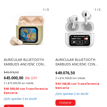
1
/
3
1
/
3
AURICULAR BLUETOOTH
AURICULAR BLUETOOTH
EARBUDS ANC/ENC CON
EARBUDS ANC/ENC CON
CAJITA RECARGABLE TACTIL -
CAJITA RECARGABLE TACTIL -
$49.076,50
$49.076,50
NSAUBTWS16P (4705)
NSAUBTWS14P (4704)
$45.000,00
8
% OFF
3
x
$16.358,83
sin interés
3
x
$15.000,00
sin interés
$44.168,85
con
Transferencia
bancaria
$40.500,00
con
Transferencia
bancaria
¡Solo quedan
2
en stock!
¡Solo quedan
2
en stock!