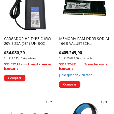
CARGADOR HP TYPE-C 65W
MEMORIA RAM DDR5 SODIM
20V-3.25A (581)-UN BOX
16GB VALUETECH
VTP16G5S4800 (4412)
$34.080,20
$405.249,90
2
x
$17.040,10
sin interés
3
x
$135.083,30
sin interés
$30.672,18
con
Transferencia
$364.724,91
con
Transferencia
bancaria
bancaria
¡Solo quedan
2
en stock!
1
/
2
1
/
3