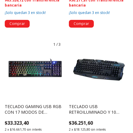
$65.526,12
con
Transferencia
$50.211,81
con
Transferencia
bancaria
bancaria
¡Solo quedan
3
en stock!
¡Solo quedan
3
en stock!
1
/
3
TECLADO GAMING USB RGB
TECLADO USB
CON 17 MODOS DE
RETROILUMINADO Y 10
ILUMINACION - NSKBG5RL
TECLAS MULTIMEDIA -
$33.323,40
$36.251,60
(4687)
NSKB25L (4686)
2
x
$16.661,70
sin interés
2
x
$18.125,80
sin interés