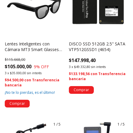
Lentes Inteligentes con
DISCO SSD 512GB 2.5" SATA
Cámara MT3 Smart Glasses
VTP512GSSD1 (4654)
Bluetooth con Audio, Video y
$115.668,00
$147.998,40
IA (4728)
$105.000,00
9
% OFF
3
x
$49.332,80
sin interés
3
x
$35.000,00
sin interés
$133.198,56
con
Transferencia
bancaria
$94.500,00
con
Transferencia
bancaria
¡No te lo pierdas, es el último!
1
/
5
1
/
5