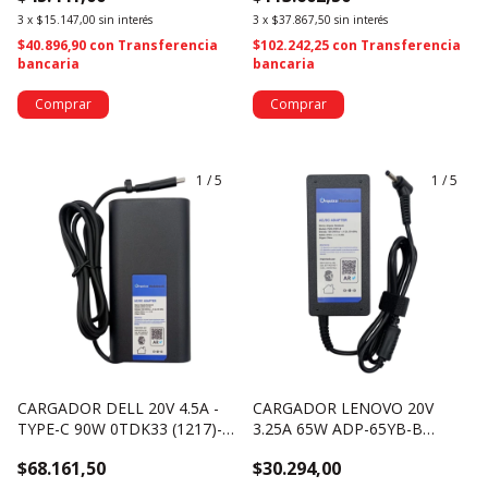
3
x
$15.147,00
sin interés
3
x
$37.867,50
sin interés
$40.896,90
con
Transferencia
$102.242,25
con
Transferencia
bancaria
bancaria
1
/
5
1
/
5
CARGADOR DELL 20V 4.5A -
CARGADOR LENOVO 20V
TYPE-C 90W 0TDK33 (1217)-
3.25A 65W ADP-65YB-B
UN BOX
(2301)-UN BOX
$68.161,50
$30.294,00