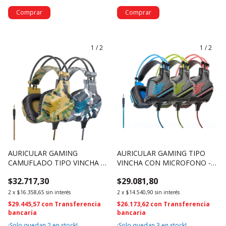
1
/
2
1
/
2
AURICULAR GAMING
AURICULAR GAMING TIPO
CAMUFLADO TIPO VINCHA Y
VINCHA CON MICROFONO -
MICROFONO - OSAUG580C
OSAUG580 (4696)
$32.717,30
$29.081,80
(4697)
2
x
$16.358,65
sin interés
2
x
$14.540,90
sin interés
$29.445,57
con
Transferencia
$26.173,62
con
Transferencia
bancaria
bancaria
¡Solo quedan
2
en stock!
¡Solo quedan
3
en stock!