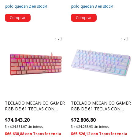
¡Solo quedan
2
en stock!
¡Solo quedan
3
en stock!
1
/
3
1
/
3
TECLADO MECANICO GAMER
TECLADO MECANICO GAMER
RGB DE 61 TECLAS CON
RGB DE 61 TECLAS CON
SOFTWARE - NSKBGZ61P
SOFTWARE - NSKBGZ61W
$74.043,20
$72.806,80
(4691)
(4690)
3
x
$24.681,07
sin interés
3
x
$24.268,93
sin interés
$66.638,88
con
Transferencia
$65.526,12
con
Transferencia