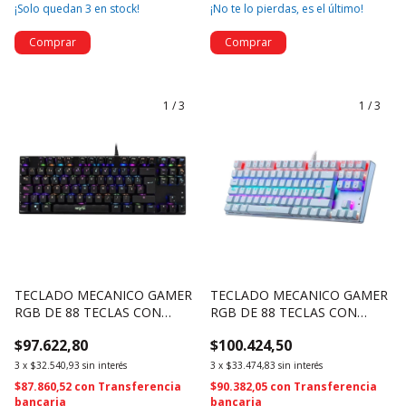
¡Solo quedan
3
en stock!
¡No te lo pierdas, es el último!
Comprar
1
/
3
1
/
3
TECLADO MECANICO GAMER
TECLADO MECANICO GAMER
RGB DE 88 TECLAS CON
RGB DE 88 TECLAS CON
SOFTWARE - NSKBGZ88
SOFTWARE - NSKBGZ88W
$97.622,80
$100.424,50
(4692)
(4693)
3
x
$32.540,93
sin interés
3
x
$33.474,83
sin interés
$87.860,52
con
Transferencia
$90.382,05
con
Transferencia
bancaria
bancaria