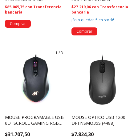
$85.065,75
con
Transferencia
$27.219,06
con
Transferencia
bancaria
bancaria
¡Solo quedan
5
en stock!
1
/
3
MOUSE PROGRAMABLE USB
MOUSE OPTICO USB 1200
6D+SCROLL GAMING RGB
DPI NSMO35S (4488)
6400 DPI Y ACELERADOR -
$31.707,50
$7.824,30
NSMOGZ7 (4621)