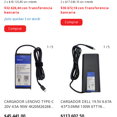
2
x
$18.125,80
sin interés
2
x
$17.040,10
sin interés
$32.626,44
con
Transferencia
$30.672,18
con
Transferencia
bancaria
bancaria
¡Solo quedan
3
en stock!
1
/
5
1
/
5
CARGADOR LENOVO TYPE-C
CARGADOR DELL 19.5V 6.67A
20V 4.5A 90W 4X20M26268
4.5*3.0MM 130W 6TTY6
(2517)-UN BOX
(1315)-UN BOX
$45.441,00
$113.602,50