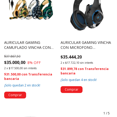
AURICULAR GAMING
AURICULAR GAMING VINCHA
CAMUFLADO VINCHA CON
CON MICROFONO
MICROFONO HURRICANE -
HURRICANE - NSAUG300
$37.867,50
$35.444,20
NSAUG300C (4700)
(4698)
$35.000,00
8
% OFF
2
x
$17.722,10
sin interés
2
x
$17.500,00
sin interés
$31.899,78
con
Transferencia
bancaria
$31.500,00
con
Transferencia
bancaria
¡Solo quedan
4
en stock!
¡Solo quedan
2
en stock!
1
/
5