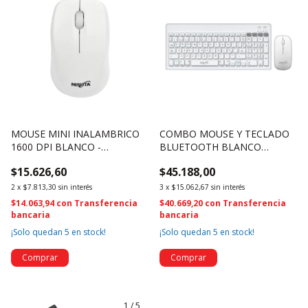
MOUSE MINI INALAMBRICO
COMBO MOUSE Y TECLADO
1600 DPI BLANCO -
BLUETOOTH BLANCO
NSMOW37B (4638)
BATERIA RECARGABLE -
$15.626,60
$45.188,00
NSWI58COBW (4635)
2
x
$7.813,30
sin interés
3
x
$15.062,67
sin interés
$14.063,94
con
Transferencia
$40.669,20
con
Transferencia
bancaria
bancaria
¡Solo quedan
5
en stock!
¡Solo quedan
5
en stock!
1
/
5