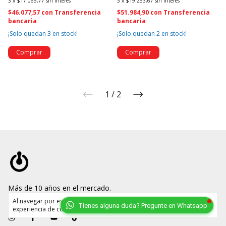
3
x
$17.065,77
sin interés
3
x
$19.253,67
sin interés
$46.077,57
con
Transferencia
$51.984,90
con
Transferencia
bancaria
bancaria
¡Solo quedan
3
en stock!
¡Solo quedan
2
en stock!
1
/
2
Más de 10 años en el mercado.
Al navegar por este sitio
aceptás el uso de cookies
para agilizar tu
Tienes alguna duda? Pregunte en Whatsapp
experiencia de compra.
Entendido