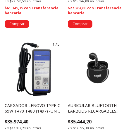
3
x
$22.720,50
sin interés
2
x
$15.147,00
sin interés
$61.345,35
con
Transferencia
$27.264,60
con
Transferencia
bancaria
bancaria
1
/
5
CARGADOR LENOVO TYPE-C
AURICULAR BLUETOOTH
65W T470 T480 (1497) -UN
EARBUDS RECARGABLES
BOX
NISUTA NSAUBTWS8 NEGRO
$35.974,40
$35.444,20
(4338)
2
x
$17.987,20
sin interés
2
x
$17.722,10
sin interés