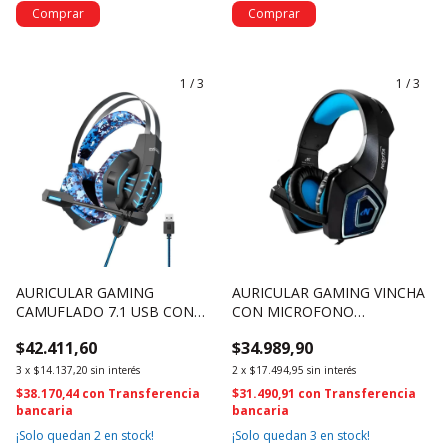
1
/
3
1
/
3
AURICULAR GAMING
AURICULAR GAMING VINCHA
CAMUFLADO 7.1 USB CON
CON MICROFONO
SOFTWARE, MICROFONO Y
HURRICANE - NSAUG35
$42.411,60
$34.989,90
LEDS - OSAUGZ780 (4701)
(4699)
3
x
$14.137,20
sin interés
2
x
$17.494,95
sin interés
$38.170,44
con
Transferencia
$31.490,91
con
Transferencia
bancaria
bancaria
¡Solo quedan
2
en stock!
¡Solo quedan
3
en stock!