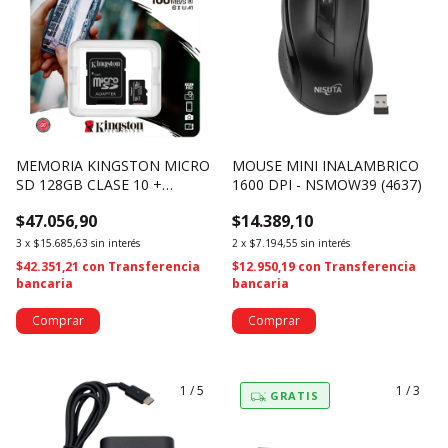
MEMORIA KINGSTON MICRO
MOUSE MINI INALAMBRICO
SD 128GB CLASE 10 +
1600 DPI - NSMOW39 (4637)
ADAPTADOR SD
$47.056,90
$14.389,10
SDCS2/128GB (1958)
3
x
$15.685,63
sin interés
2
x
$7.194,55
sin interés
$42.351,21
con
Transferencia
$12.950,19
con
Transferencia
bancaria
bancaria
1
/
5
1
/
3
GRATIS