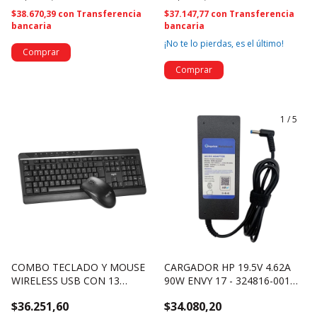
$38.670,39
con
Transferencia
$37.147,77
con
Transferencia
bancaria
bancaria
¡No te lo pierdas, es el último!
1
/
5
COMBO TECLADO Y MOUSE
CARGADOR HP 19.5V 4.62A
WIRELESS USB CON 13
90W ENVY 17 - 324816-001
TECLAS MULTIMEDIA -
(620)-UN BOX
$36.251,60
$34.080,20
NSWI34CO (4632)