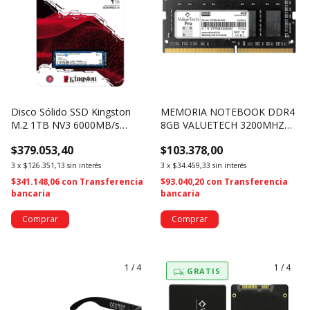
Disco Sólido SSD Kingston
MEMORIA NOTEBOOK DDR4
M.2 1TB NV3 6000MB/s
8GB VALUETECH 3200MHZ
NVMe PCI-E Gen 4x4
VTP08G4S3200 (4410)
$379.053,40
$103.378,00
SNV3S/1000G (4718)
3
x
$126.351,13
sin interés
3
x
$34.459,33
sin interés
$341.148,06
con
Transferencia
$93.040,20
con
Transferencia
bancaria
bancaria
1
/
4
1
/
4
GRATIS