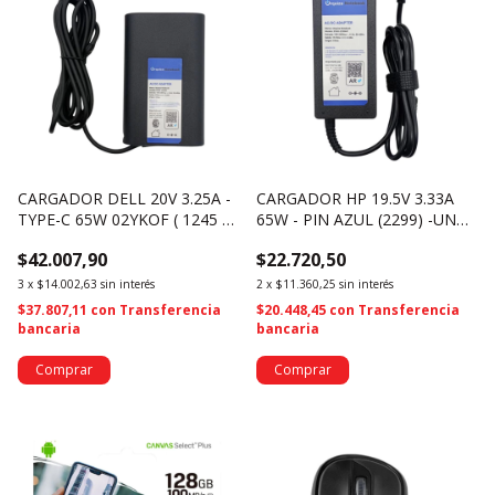
CARGADOR DELL 20V 3.25A -
CARGADOR HP 19.5V 3.33A
TYPE-C 65W 02YKOF ( 1245 )-
65W - PIN AZUL (2299) -UN
UN BOX
BOX
$42.007,90
$22.720,50
3
x
$14.002,63
sin interés
2
x
$11.360,25
sin interés
$37.807,11
con
Transferencia
$20.448,45
con
Transferencia
bancaria
bancaria