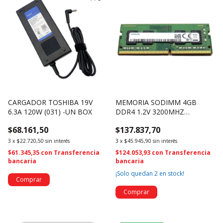
CARGADOR TOSHIBA 19V
MEMORIA SODIMM 4GB
6.3A 120W (031) -UN BOX
DDR4 1.2V 3200MHZ
M471A5244CB0-CWE (1192)
$68.161,50
$137.837,70
3
x
$22.720,50
sin interés
3
x
$45.945,90
sin interés
$61.345,35
con
Transferencia
$124.053,93
con
Transferencia
bancaria
bancaria
¡Solo quedan
2
en stock!