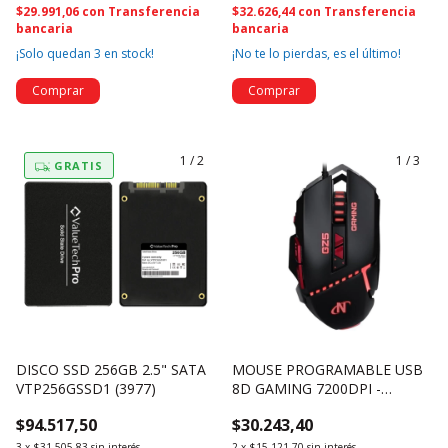
$29.991,06
con
Transferencia
$32.626,44
con
Transferencia
bancaria
bancaria
¡Solo quedan
3
en stock!
¡No te lo pierdas, es el último!
1
/
2
1
/
3
GRATIS
DISCO SSD 256GB 2.5" SATA
MOUSE PROGRAMABLE USB
VTP256GSSD1 (3977)
8D GAMING 7200DPI -
NSMOGZ5 (4636)
$94.517,50
$30.243,40
3
x
$31.505,83
sin interés
2
x
$15.121,70
sin interés