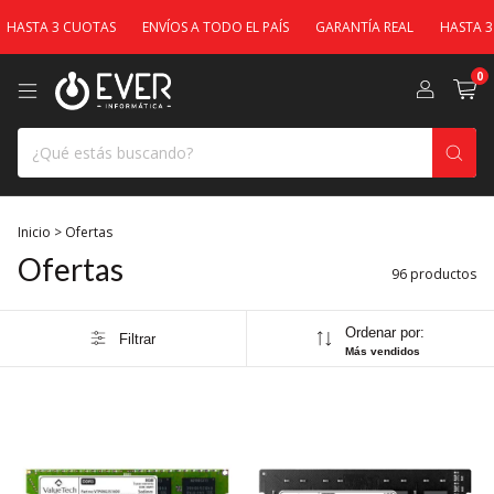
UOTAS
ENVÍOS A TODO EL PAÍS
GARANTÍA REAL
HASTA 3 CUOTAS
0
Inicio
>
Ofertas
Ofertas
96 productos
Ordenar por:
Filtrar
Más vendidos