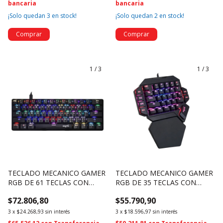
bancaria
bancaria
¡Solo quedan
3
en stock!
¡Solo quedan
2
en stock!
1
/
3
1
/
3
TECLADO MECANICO GAMER
TECLADO MECANICO GAMER
RGB DE 61 TECLAS CON
RGB DE 35 TECLAS CON
SOFTWARE - NSKBGZ61
SOFTWARE - NSKBGZ1M
$72.806,80
$55.790,90
(4689)
(4688)
3
x
$24.268,93
sin interés
3
x
$18.596,97
sin interés