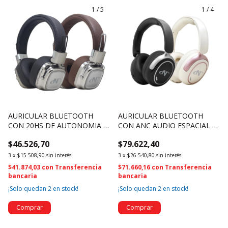
1
/
5
1
/
4
AURICULAR BLUETOOTH
AURICULAR BLUETOOTH
CON 20HS DE AUTONOMIA Y
CON ANC AUDIO ESPACIAL Y
OPCION DE CABLEADO -
MAS DE 22 HS DE
$46.526,70
$79.622,40
NSAUB52 (4709)
AUTONOMIA - NSAUB98ANC
(4708)
3
x
$15.508,90
sin interés
3
x
$26.540,80
sin interés
$41.874,03
con
Transferencia
$71.660,16
con
Transferencia
bancaria
bancaria
¡Solo quedan
2
en stock!
¡Solo quedan
2
en stock!