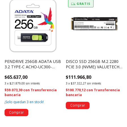
GRATIS
PENDRIVE 256GB ADATA USB
DISCO SSD 256GB M.2 2280
3.2 TYPE-C ACHO-UC300-
PCIE 3.0 (NVME) VALUETECH
256G-RBK/GN (2304)
VTP256GSSD4 (4292)
$65.637,00
$111.966,80
3
x
$21.879,00
sin interés
3
x
$37.322,27
sin interés
$59.073,30
con
Transferencia
$100.770,12
con
Transferencia
bancaria
bancaria
¡Solo quedan
3
en stock!