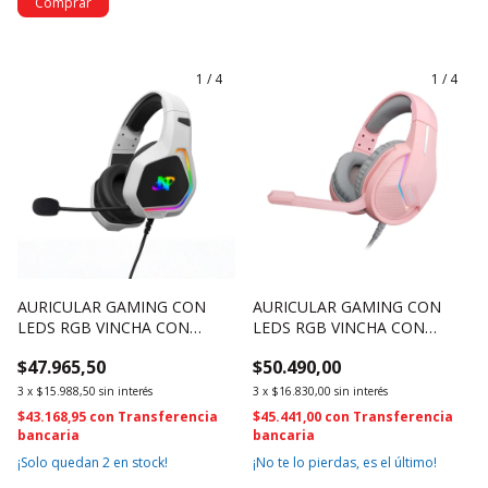
1
/
4
1
/
4
AURICULAR GAMING CON
AURICULAR GAMING CON
LEDS RGB VINCHA CON
LEDS RGB VINCHA CON
MICROFONO - OSAUG850W
MICROFONO ROSA -
$47.965,50
$50.490,00
OSAUG700P
3
x
$15.988,50
sin interés
3
x
$16.830,00
sin interés
$43.168,95
con
Transferencia
$45.441,00
con
Transferencia
bancaria
bancaria
¡Solo quedan
2
en stock!
¡No te lo pierdas, es el último!