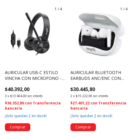
1
/
4
1
/
4
AURICULAR USB-C ESTILO
AURICULAR BLUETOOTH
VINCHA CON MICROFONO -
EARBUDS ANC/ENC CON
NSAU66 (4707)
CAJITA RECARGABLE -
$40.392,00
$30.445,80
NSAUBTWS15 (4706)
3
x
$13.464,00
sin interés
2
x
$15.222,90
sin interés
$36.352,80
con
Transferencia
$27.401,22
con
Transferencia
bancaria
bancaria
¡Solo quedan
2
en stock!
¡Solo quedan
2
en stock!