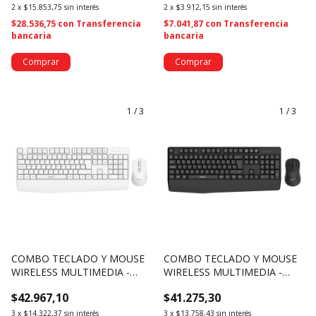
2
x
$15.853,75
sin interés
2
x
$3.912,15
sin interés
$28.536,75
con
Transferencia
$7.041,87
con
Transferencia
bancaria
bancaria
1
/
3
1
/
3
COMBO TECLADO Y MOUSE
COMBO TECLADO Y MOUSE
WIRELESS MULTIMEDIA -
WIRELESS MULTIMEDIA -
NSWI53COW (4634)
NSWI53CO (4633)
$42.967,10
$41.275,30
3
x
$14.322,37
sin interés
3
x
$13.758,43
sin interés