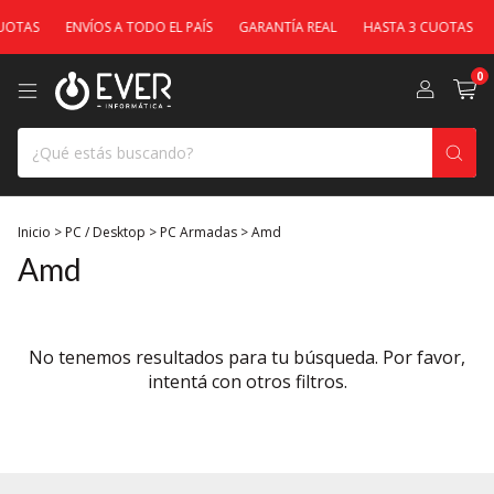
UOTAS
ENVÍOS A TODO EL PAÍS
GARANTÍA REAL
HASTA 3 CUOTAS
0
Inicio
>
PC / Desktop
>
PC Armadas
>
Amd
Amd
No tenemos resultados para tu búsqueda. Por favor,
intentá con otros filtros.