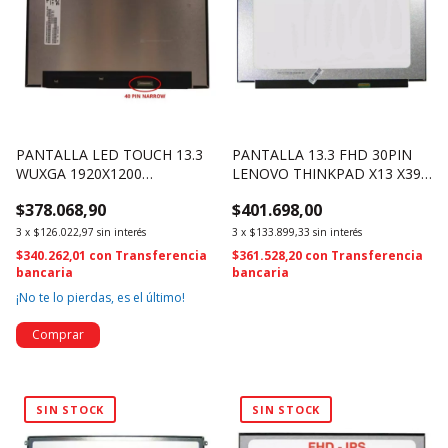
PANTALLA LED TOUCH 13.3
PANTALLA 13.3 FHD 30PIN
WUXGA 1920X1200
LENOVO THINKPAD X13 X390
NV133WUM-T00 5D11A22516
X395 NV133FHM-N6A (4562)
$378.068,90
$401.698,00
40 PIN (2607)
3
x
$126.022,97
sin interés
3
x
$133.899,33
sin interés
$340.262,01
con
Transferencia
$361.528,20
con
Transferencia
bancaria
bancaria
¡No te lo pierdas, es el último!
SIN STOCK
SIN STOCK