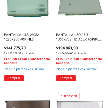
PANTALLA 13.3 WXGA
PANTALLA LED 13.3
1280X800 40PINES
1366X768 HD ACER ASPIRE
LTN133AT15 G01 (1460)
S3-951 B133XW03-V3 (3856)
$141.775,70
$194.863,90
3
x
$47.258,57
sin interés
3
x
$64.954,63
sin interés
$127.598,13
con
Transferencia
$175.377,51
con
Transferencia
bancaria
bancaria
¡No te lo pierdas, es el último!
¡No te lo pierdas, es el último!
SIN STOCK