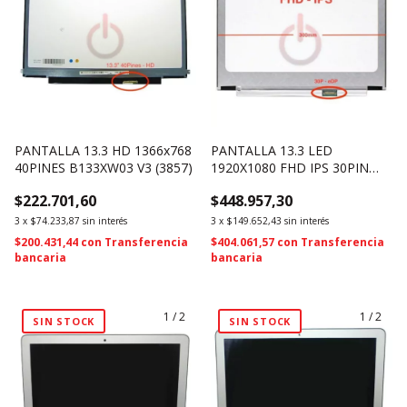
PANTALLA 13.3 HD 1366x768
PANTALLA 13.3 LED
40PINES B133XW03 V3 (3857)
1920X1080 FHD IPS 30PIN
SLIM 300MM N133HCE-EAA
$222.701,60
$448.957,30
REV.C1 (2063)
3
x
$74.233,87
sin interés
3
x
$149.652,43
sin interés
$200.431,44
con
Transferencia
$404.061,57
con
Transferencia
bancaria
bancaria
1
/
2
1
/
2
SIN STOCK
SIN STOCK