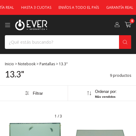
 REAL
HASTA 3 CUOTAS
ENVÍOS A TODO EL PAÍS
GARANTÍA REAL
0
Inicio
>
Notebook
>
Pantallas
>
13.3"
13.3"
9 productos
Ordenar por:
Filtrar
Más vendidos
1
/
3