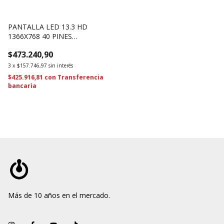
PANTALLA LED 13.3 HD
1366X768 40 PINES
LP133WH2 TL-GA (1751)
$473.240,90
3
x
$157.746,97
sin interés
$425.916,81
con
Transferencia
bancaria
Más de 10 años en el mercado.