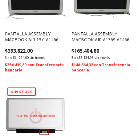
PANTALLA ASSEMBLY
PANTALLA ASSEMBLY
MACBOOK AIR 13.0 A1466
MACBOOK AIR A1369 A1466
2013 2015 2017 EMC 3178
2010 2011 2012 USADO
$393.822,00
$165.404,80
661-02397 (1646)
(1308)
3
x
$131.274,00
sin interés
3
x
$55.134,93
sin interés
$354.439,80
con
Transferencia
$148.864,32
con
Transferencia
bancaria
bancaria
SIN STOCK