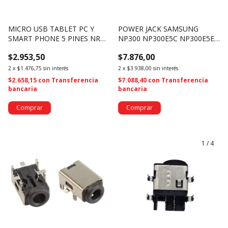
MICRO USB TABLET PC Y
POWER JACK SAMSUNG
SMART PHONE 5 PINES NRO.
NP300 NP300E5C NP300E5E
12 - (3043)
NP300E4A 5.5*3.0MM (2884)
$2.953,50
$7.876,00
2
x
$1.476,75
sin interés
2
x
$3.938,00
sin interés
$2.658,15
con
Transferencia
$7.088,40
con
Transferencia
bancaria
bancaria
1
/
4