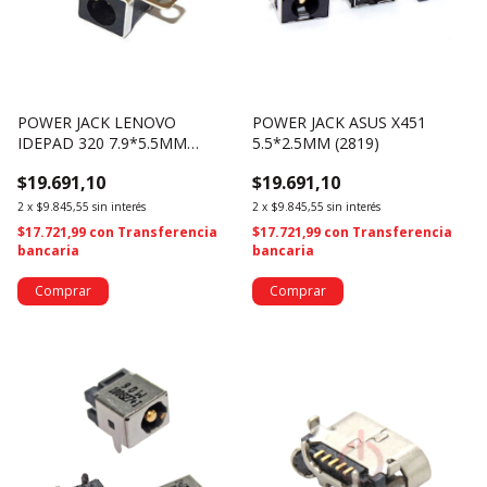
POWER JACK LENOVO
POWER JACK ASUS X451
IDEPAD 320 7.9*5.5MM
5.5*2.5MM (2819)
(3627)
$19.691,10
$19.691,10
2
x
$9.845,55
sin interés
2
x
$9.845,55
sin interés
$17.721,99
con
Transferencia
$17.721,99
con
Transferencia
bancaria
bancaria