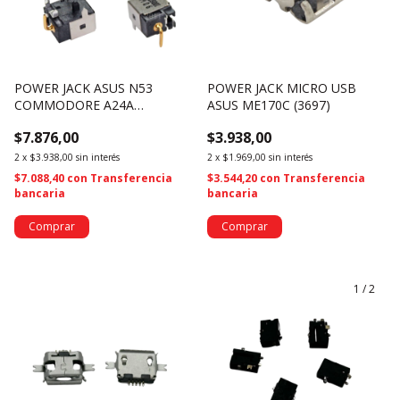
POWER JACK ASUS N53
POWER JACK MICRO USB
COMMODORE A24A
ASUS ME170C (3697)
5.5*2.5MM (3872)
$7.876,00
$3.938,00
2
x
$3.938,00
sin interés
2
x
$1.969,00
sin interés
$7.088,40
con
Transferencia
$3.544,20
con
Transferencia
bancaria
bancaria
1
/
2