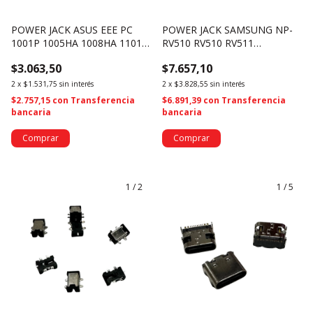
POWER JACK ASUS EEE PC
POWER JACK SAMSUNG NP-
1001P 1005HA 1008HA 1101H
RV510 RV510 RV511
- 140613 PJ163 (2815)
5.5*3.0MM (1609)
$3.063,50
$7.657,10
2
x
$1.531,75
sin interés
2
x
$3.828,55
sin interés
$2.757,15
con
Transferencia
$6.891,39
con
Transferencia
bancaria
bancaria
1
/
2
1
/
5