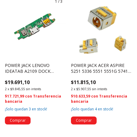
1
/
3
POWER JACK LENOVO
POWER JACK ACER ASPIRE
IDEATAB A2109 DOCK
5251 5336 5551 5551G 5741
01040KG00-530-G 3040
5741G 5741Z - PJ253 (2147)
$19.691,10
$11.815,10
2
x
$9.845,55
sin interés
2
x
$5.907,55
sin interés
$17.721,99
con
Transferencia
$10.633,59
con
Transferencia
bancaria
bancaria
¡Solo quedan
3
en stock!
¡Solo quedan
4
en stock!