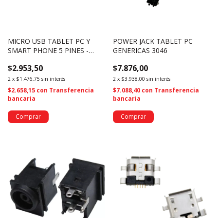
MICRO USB TABLET PC Y
POWER JACK TABLET PC
SMART PHONE 5 PINES -
GENERICAS 3046
(3042)
$2.953,50
$7.876,00
2
x
$1.476,75
sin interés
2
x
$3.938,00
sin interés
$2.658,15
con
Transferencia
$7.088,40
con
Transferencia
bancaria
bancaria