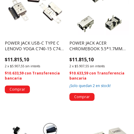
POWER JACK USB-C TYPE C
POWER JACK ACER
LENOVO YOGA C740-15 C740-
CHROMEBOOK 5.5*1.7MM
14 YOGA 7 (1853)
(3190)
$11.815,10
$11.815,10
2
x
$5.907,55
sin interés
2
x
$5.907,55
sin interés
$10.633,59
con
Transferencia
$10.633,59
con
Transferencia
bancaria
bancaria
¡Solo quedan
2
en stock!