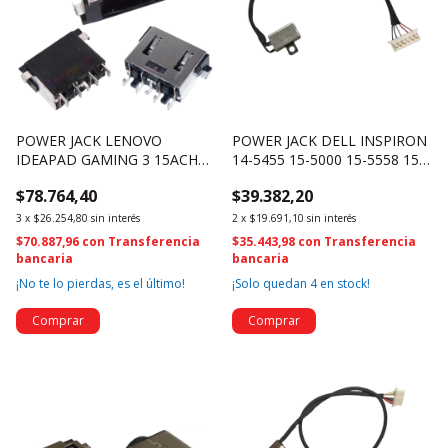
POWER JACK LENOVO
POWER JACK DELL INSPIRON
IDEAPAD GAMING 3 15ACH6
14-5455 15-5000 15-5558 15-
82K2 82K1 81UJ (4374)
5559 KD4T9 DC30100UD00
$78.764,40
$39.382,20
3933
3
x
$26.254,80
sin interés
2
x
$19.691,10
sin interés
$70.887,96
con
Transferencia
$35.443,98
con
Transferencia
bancaria
bancaria
¡No te lo pierdas, es el último!
¡Solo quedan
4
en stock!