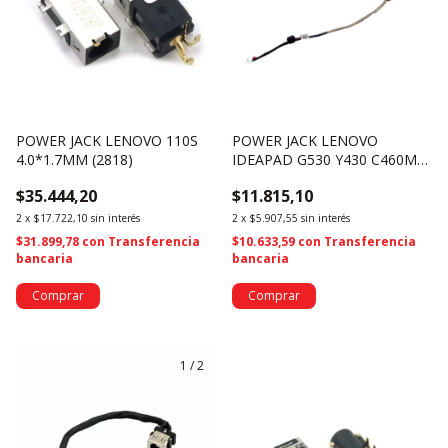
POWER JACK LENOVO 110S
POWER JACK LENOVO
4.0*1.7MM (2818)
IDEAPAD G530 Y430 C460M
DC301003Z00 PJ146 (3181)
$35.444,20
$11.815,10
2
x
$17.722,10
sin interés
2
x
$5.907,55
sin interés
$31.899,78
con
Transferencia
$10.633,59
con
Transferencia
bancaria
bancaria
1
/
2