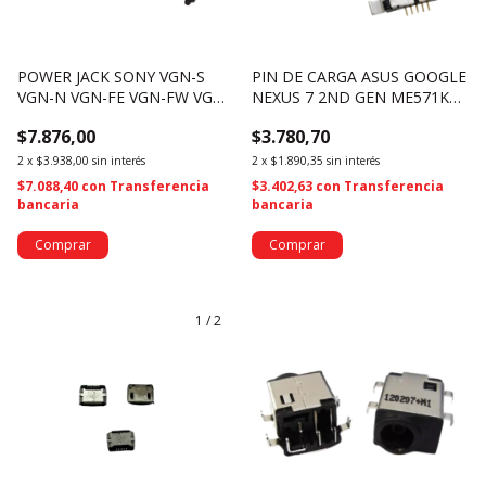
POWER JACK SONY VGN-S
PIN DE CARGA ASUS GOOGLE
VGN-N VGN-FE VGN-FW VGN-
NEXUS 7 2ND GEN ME571K
SZ PJ036 (3185)
K008 K009 - (4016)
$7.876,00
$3.780,70
2
x
$3.938,00
sin interés
2
x
$1.890,35
sin interés
$7.088,40
con
Transferencia
$3.402,63
con
Transferencia
bancaria
bancaria
1
/
2