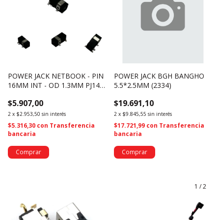
POWER JACK NETBOOK - PIN
POWER JACK BGH BANGHO
16MM INT - OD 1.3MM PJ147
5.5*2.5MM (2334)
(3189)
$5.907,00
$19.691,10
2
x
$2.953,50
sin interés
2
x
$9.845,55
sin interés
$5.316,30
con
Transferencia
$17.721,99
con
Transferencia
bancaria
bancaria
1
/
2