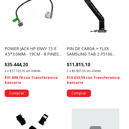
POWER JACK HP ENVY 15-E
PIN DE CARGA + FLEX
4.5*3.0MM - 19CM - 8 PINES
SAMSUNG TAB 2 P5100
(1662)
P5110 GT-P5110_CTC_REV 0.0
$35.444,20
$11.815,10
(4017)
2
x
$17.722,10
sin interés
2
x
$5.907,55
sin interés
$31.899,78
con
Transferencia
$10.633,59
con
Transferencia
bancaria
bancaria