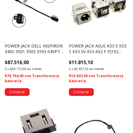
POWER JACK DELL INSPIRON
POWER JACK ASUS K53 E K53
3405 3501 3505 5593 04VP7C
S K53 SV X53 A52 F PJ192
(4298)
(2953)
$87.516,00
$11.815,10
3
x
$29.172,00
sin interés
2
x
$5.907,55
sin interés
$78.764,40
con
Transferencia
$10.633,59
con
Transferencia
bancaria
bancaria