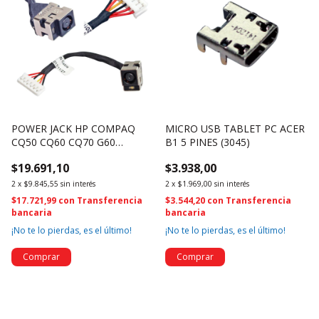
POWER JACK HP COMPAQ
MICRO USB TABLET PC ACER
CQ50 CQ60 CQ70 G60
B1 5 PINES (3045)
496835-001 (3823)
$19.691,10
$3.938,00
2
x
$9.845,55
sin interés
2
x
$1.969,00
sin interés
$17.721,99
con
Transferencia
$3.544,20
con
Transferencia
bancaria
bancaria
¡No te lo pierdas, es el último!
¡No te lo pierdas, es el último!