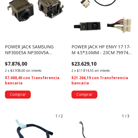
POWER JACK SAMSUNG
POWER JACK HP ENVY 17 17-
NP300E5A NP300V5A
M 4.5*3.0MM - 23CM 799749-
NP305E5A NP305V5A
S17 (3990)
$7.876,00
$23.629,10
5.5*3.0MM (2820)
2
x
$3.938,00
sin interés
2
x
$11.814,55
sin interés
$7.088,40
con
Transferencia
$21.266,19
con
Transferencia
bancaria
bancaria
1
/
2
1
/
3