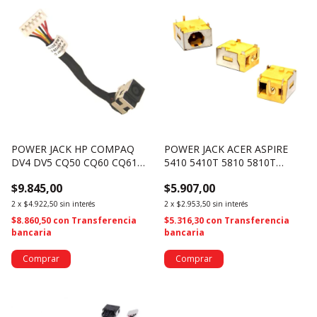
POWER JACK HP COMPAQ
POWER JACK ACER ASPIRE
DV4 DV5 CQ50 CQ60 CQ61
5410 5410T 5810 5810T
CQ70 PJ058 (3191)
5810TG 5810TZ 5810Z PJ072
$9.845,00
$5.907,00
(3184)
2
x
$4.922,50
sin interés
2
x
$2.953,50
sin interés
$8.860,50
con
Transferencia
$5.316,30
con
Transferencia
bancaria
bancaria