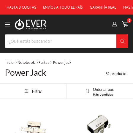
A 3 CUOTAS
ENVÍOS A TODO EL PAÍS
GARANTÍA REAL
HASTA 3 CUOT
0
Inicio
>
Notebook
>
Partes
>
Power Jack
Power Jack
62 productos
Ordenar por:
Filtrar
Más vendidos