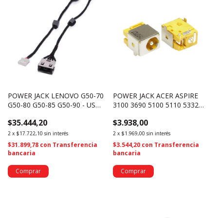
POWER JACK LENOVO G50-70
POWER JACK ACER ASPIRE
G50-80 G50-85 G50-90 - USB -
3100 3690 5100 5110 5332
5 PINES (1824)
5515 5517 5610 PJ054 (3193)
$35.444,20
$3.938,00
2
x
$17.722,10
sin interés
2
x
$1.969,00
sin interés
$31.899,78
con
Transferencia
$3.544,20
con
Transferencia
bancaria
bancaria