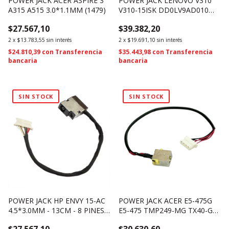
POWER JACK ACER ASPIRE 3
POWER JACK LENOVO V310
A315 A515 3.0*1.1MM (1479)
V310-15ISK DD0LV9AD010
(3188)
$27.567,10
$39.382,20
2
x
$13.783,55
sin interés
2
x
$19.691,10
sin interés
$24.810,39
con
Transferencia
$35.443,98
con
Transferencia
bancaria
bancaria
SIN STOCK
SIN STOCK
POWER JACK HP ENVY 15-AC
POWER JACK ACER E5-475G
4.5*3.0MM - 13CM - 8 PINES
E5-475 TMP249-MG TX40-G2
(3187)
N16Q1 (062)
$27.567,10
$30.630,60