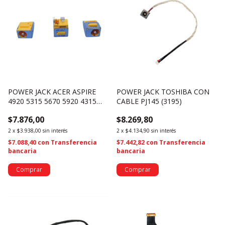
POWER JACK ACER ASPIRE
POWER JACK TOSHIBA CON
4920 5315 5670 5920 4315
CABLE PJ145 (3195)
PJ047B (3741)
$7.876,00
$8.269,80
2
x
$3.938,00
sin interés
2
x
$4.134,90
sin interés
$7.088,40
con
Transferencia
$7.442,82
con
Transferencia
bancaria
bancaria