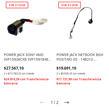
SIN STOCK
SIN STOCK
POWER JACK SONY VAIO
POWER JACK NETBOOK BGH
SVF15N26CXB SVF15N1B4E
POSITIVO G5 - 14B212-
SVF15NB1GL SVF15N2ACXB
FU9000
$27.567,10
$19.691,10
(2371)
2
x
$13.783,55
sin interés
2
x
$9.845,55
sin interés
$24.810,39
con
Transferencia
$17.721,99
con
Transferencia
bancaria
bancaria
1
/
2