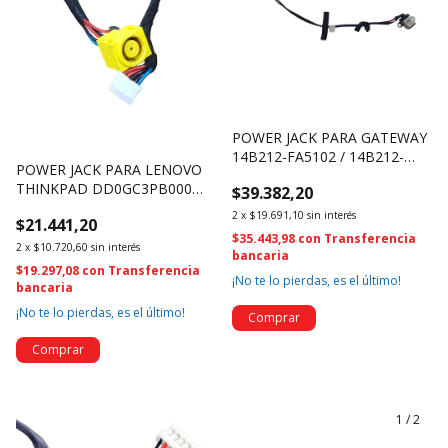
POWER JACK PARA GATEWAY
14B212-FA5102 / 14B212-
POWER JACK PARA LENOVO
FA5110 (256)
THINKPAD DD0GC3PB000
$39.382,20
(1560)
2
x
$19.691,10
sin interés
$21.441,20
$35.443,98
con
Transferencia
2
x
$10.720,60
sin interés
bancaria
$19.297,08
con
Transferencia
¡No te lo pierdas, es el último!
bancaria
¡No te lo pierdas, es el último!
1
/
2