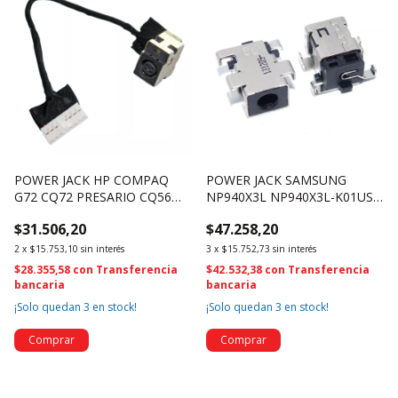
POWER JACK HP COMPAQ
POWER JACK SAMSUNG
G72 CQ72 PRESARIO CQ56
NP940X3L NP940X3L-K01US
CQ62 - 602743-001 (2817)
BA92-15849A BA92-15849B
$31.506,20
$47.258,20
(567)
2
x
$15.753,10
sin interés
3
x
$15.752,73
sin interés
$28.355,58
con
Transferencia
$42.532,38
con
Transferencia
bancaria
bancaria
¡Solo quedan
3
en stock!
¡Solo quedan
3
en stock!