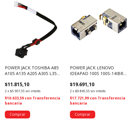
POWER JACK TOSHIBA A85
POWER JACK LENOVO
A105 A135 A205 A305 L35
IDEAPAD 100S 100S-14IBR
M55 M105 U305 PJ076 (3194)
100S-14 - PJ-LEN-100S (1893)
$11.815,10
$19.691,10
2
x
$5.907,55
sin interés
2
x
$9.845,55
sin interés
$10.633,59
con
Transferencia
$17.721,99
con
Transferencia
bancaria
bancaria