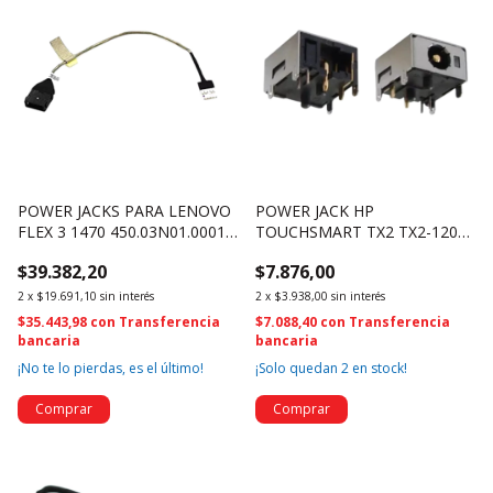
POWER JACKS PARA LENOVO
POWER JACK HP
FLEX 3 1470 450.03N01.0001
TOUCHSMART TX2 TX2-1200
(2312)
TX2-1024 TX2-1270US - (3822)
$39.382,20
$7.876,00
2
x
$19.691,10
sin interés
2
x
$3.938,00
sin interés
$35.443,98
con
Transferencia
$7.088,40
con
Transferencia
bancaria
bancaria
¡No te lo pierdas, es el último!
¡Solo quedan
2
en stock!