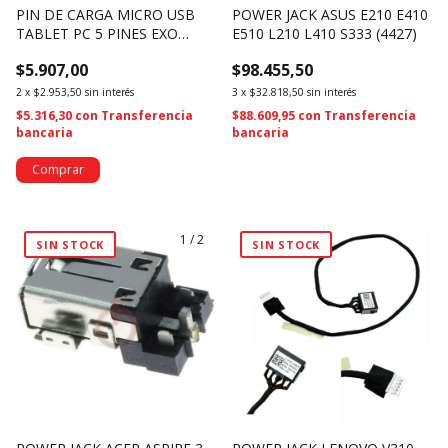
PIN DE CARGA MICRO USB
POWER JACK ASUS E210 E410
TABLET PC 5 PINES EXO
E510 L210 L410 S333 (4427)
I101D - 3049
$5.907,00
$98.455,50
2
x
$2.953,50
sin interés
3
x
$32.818,50
sin interés
$5.316,30
con
Transferencia
$88.609,95
con
Transferencia
bancaria
bancaria
1
/
2
SIN STOCK
SIN STOCK