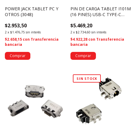
POWER JACK TABLET PC Y
PIN DE CARGA TABLET I101M
OTROS (3048)
(16 PINES) USB-C TYPE-C
(394)
$2.953,50
$5.469,20
2
x
$1.476,75
sin interés
2
x
$2.734,60
sin interés
$2.658,15
con
Transferencia
$4.922,28
con
Transferencia
bancaria
bancaria
SIN STOCK