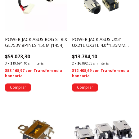
POWER JACK ASUS ROG STRIX
POWER JACK ASUS UX31
GL753V 8PINES 15CM (1454)
UX21E UX31E 4.0*1.35MM
(2816)
$59.073,30
$13.784,10
3
x
$19.691,10
sin interés
2
x
$6.892,05
sin interés
$53.165,97
con
Transferencia
$12.405,69
con
Transferencia
bancaria
bancaria