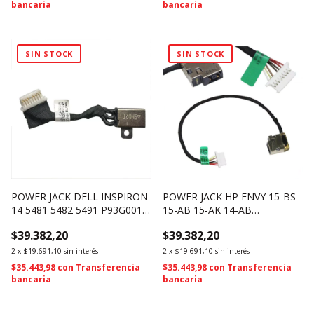
bancaria
bancaria
SIN STOCK
SIN STOCK
POWER JACK DELL INSPIRON
POWER JACK HP ENVY 15-BS
14 5481 5482 5491 P93G001
15-AB 15-AK 14-AB
(4483)
4.5*3.0MM – 18.5CM 799749-
$39.382,20
$39.382,20
S17 (431)
2
x
$19.691,10
sin interés
2
x
$19.691,10
sin interés
$35.443,98
con
Transferencia
$35.443,98
con
Transferencia
bancaria
bancaria