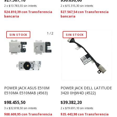
2
x
$13.783,55
sin interés
2
x
$15.315,30
sin interés
$24.810,39
con
Transferencia
$27.567,54
con
Transferencia
bancaria
bancaria
1
/
2
SIN STOCK
SIN STOCK
POWER JACK ASUS E510M
POWER JACK DELL LATITUDE
E510MA E510MAB (4563)
3420 0HJW4D (4522)
$98.455,50
$39.382,20
3
x
$32.818,50
sin interés
2
x
$19.691,10
sin interés
$88.609,95
con
Transferencia
$35.443,98
con
Transferencia