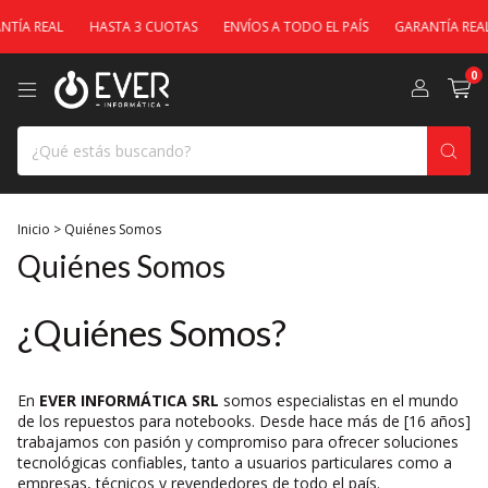
TÍA REAL
HASTA 3 CUOTAS
ENVÍOS A TODO EL PAÍS
GARANTÍA REAL
0
Inicio
>
Quiénes Somos
Quiénes Somos
¿Quiénes Somos?
En
EVER INFORMÁTICA SRL
somos especialistas en el mundo
de los repuestos para notebooks. Desde hace más de [16 años]
trabajamos con pasión y compromiso para ofrecer soluciones
tecnológicas confiables, tanto a usuarios particulares como a
empresas, técnicos y revendedores de todo el país.