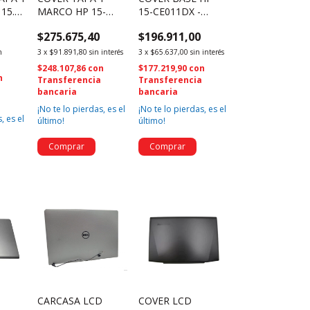
15.6"
MARCO HP 15-
15-CE011DX -
VD -
CE011DX -
38G3ATP003
$275.675,40
$196.911,00
1
EAG3A001010
929443-001 (246)
929442-001 (2663)
n
3
x
$91.891,80
sin interés
3
x
$65.637,00
sin interés
$248.107,86
con
$177.219,90
con
n
Transferencia
Transferencia
a
bancaria
bancaria
¡No te lo pierdas, es el
¡No te lo pierdas, es el
, es el
último!
último!
CARCASA LCD
COVER LCD