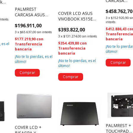
CARCASA
ok
SUPERIOR C
2
PALMREST
$458.762,70
TECLADO EN
COVER LCD ASUS
CARCASA ASUS
ESPAÑOL PA
3
x
$152.920,90
si
VIVOBOOK X515E
interés
X515E + TECLADO
interés
POSTIVO BG
13N1-CMA0501
$196.911,00
INGLES 13N1-
n
SCHOOL MAT
$393.822,00
$412.886,43
co
13NB0TYP02011-3 +
CEA0611 (2447)
3
x
$65.637,00
sin interés
17SF20PA2
Transferenci
Antena + Bezel (1584)
3
x
$131.274,00
sin interés
$177.219,90
con
bancaria
K82382FW80
$354.439,80
con
 es el
Transferencia
(2984)
¡No te lo pierdas
Transferencia
bancaria
último!
bancaria
¡No te lo pierdas, es el
¡No te lo pierdas, es el
último!
último!
PALMREST +
COVER LCD +
TOUCHPAD
BISAGRA Y