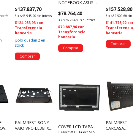
NOTEBOOK ASUS
0
13NB0622AP0112
LENOVO B50-
X555L (2314)
$137.837,70
$157.528,80
O
TAPA Y MARCO
AP14K000930 
$78.764,40
(3867)
interés
3
x
$45.945,90
sin interés
3
x
$52.509,60
sin
3
x
$26.254,80
sin interés
n
$124.053,93
con
$141.775,92
co
$70.887,96
con
Transferencia
Transferenci
Transferencia
bancaria
bancaria
bancaria
n
¡Solo quedan
2
en
stock!
E
PALMREST SONY
PALMREST
COVER LCD TAPA
NOVO
VAIO VPC-EE36FX
CARCASA
LENOVO LEGION 5-