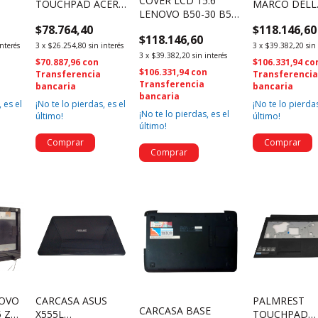
COVER LCD 15.6"
TOUCHPAD ACER
MARCO DELL
LENOVO B50-30 B50-
75-
ASPIRE 5745 N/P
LATITUDE 34
45 B50-70 - (1526)
$78.764,40
$118.146,60
)
EAZR7001010
088W3Y (1452
$118.146,60
(1973)
interés
3
x
$26.254,80
sin interés
3
x
$39.382,20
sin
3
x
$39.382,20
sin interés
$70.887,96
con
$106.331,94
co
$106.331,94
con
Transferencia
Transferenci
Transferencia
bancaria
bancaria
bancaria
 es el
¡No te lo pierdas, es el
¡No te lo pierdas
¡No te lo pierdas, es el
último!
último!
último!
NOVO
CARCASA ASUS
PALMREST
CARCASA BASE
5 Z50
X555L
TOUCHPAD