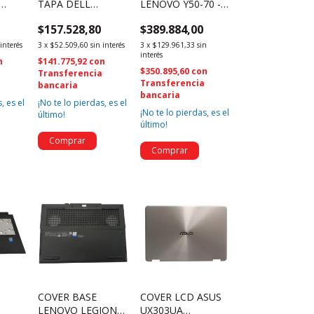
TAPA DELL
LENOVO Y50-70 -
50
INSPIRON 14 5000
5CB0F78772 (1090)
$157.528,80
$389.884,00
)
5458 5455 5459
COLOR GRIS (1327)
 interés
3
x
$52.509,60
sin interés
3
x
$129.961,33
sin
interés
n
$141.775,92
con
$350.895,60
con
a
Transferencia
Transferencia
bancaria
bancaria
, es el
¡No te lo pierdas, es el
¡No te lo pierdas, es el
último!
último!
COVER BASE
COVER LCD ASUS
LENOVO LEGION
UX303UA