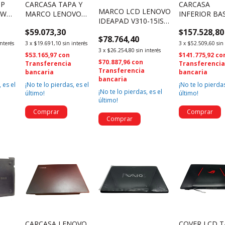
HP
CARCASA TAPA Y
CARCASA
MARCO LCD LENOVO
19WM
MARCO LENOVO
INFERIOR BA
IDEAPAD V310-15ISK
-
IDEAPAD 110-
NOTEBOOK 
44LV7LBLV00 (764)
$59.073,30
$157.528,80
)
15IBR 110-15ACL
255 G5 250 G
$78.764,40
(821)
(750)
interés
3
x
$19.691,10
sin interés
3
x
$52.509,60
sin
3
x
$26.254,80
sin interés
$53.165,97
con
$141.775,92
co
$70.887,96
con
Transferencia
Transferenci
Transferencia
bancaria
bancaria
bancaria
 es el
¡No te lo pierdas, es el
¡No te lo pierdas
¡No te lo pierdas, es el
último!
último!
último!
CARCASA LENOVO
COVER LCD T