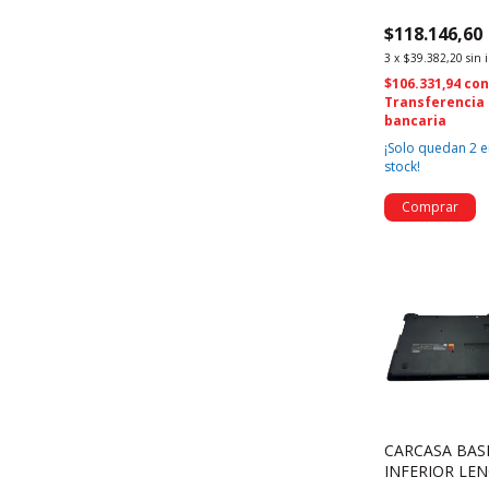
G50-70 G50-8
$118.146,60
TAPA Y MARC
(1291)
3
x
$39.382,20
sin 
$106.331,94
co
Transferencia
bancaria
¡Solo quedan
2
e
stock!
CARCASA BAS
INFERIOR LE