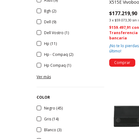
Asus (9)
X515E Vivobo
13N1-CEA0A0
Bgh (2)
$177.219,90
(2842)
3
x
$59.073,30
sin 
Dell (9)
$159.497,91
co
Transferencia
Dell Vostro (1)
bancaria
Hp (11)
¡No te lo pierdas,
último!
Hp - Compaq (2)
Hp Compaq (1)
Ver más
COLOR
Negro (45)
Gris (14)
Blanco (3)