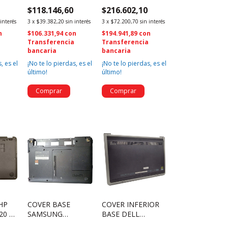
LL
15-BS 15-BS033CL
GL553VE (2769)
$118.146,60
$216.602,10
 5447
15-BS212WM
(2851)
 interés
3
x
$39.382,20
sin interés
3
x
$72.200,70
sin interés
n
$106.331,94
con
$194.941,89
con
a
Transferencia
Transferencia
bancaria
bancaria
, es el
¡No te lo pierdas, es el
¡No te lo pierdas, es el
último!
último!
HP
COVER BASE
COVER INFERIOR
20 G3
SAMSUNG
BASE DELL
2394)
NP300E4C BA75-
INSPIRON 14 5447