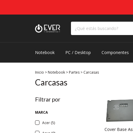
Notebook
PC / Desktop
Componentes
Inicio
>
Notebook
>
Partes
>
Carcasas
Carcasas
Filtrar por
MARCA
Acer (5)
Cover Base As