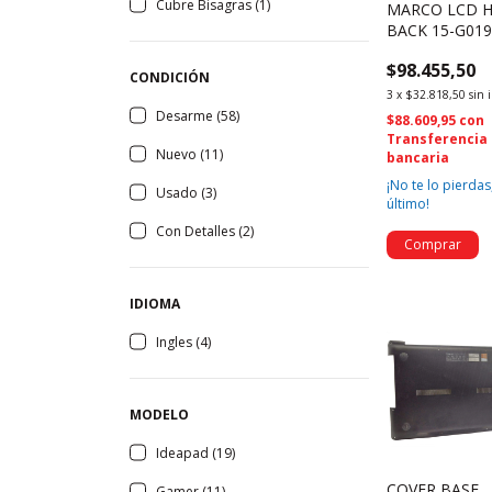
Cubre Bisagras (1)
MARCO LCD 
BACK 15-G0
15-G 040CA 15
$98.455,50
R030WM (898
CONDICIÓN
3
x
$32.818,50
sin 
Desarme (58)
$88.609,95
con
Transferencia
Nuevo (11)
bancaria
¡No te lo pierdas,
Usado (3)
último!
Con Detalles (2)
IDIOMA
Ingles (4)
MODELO
Ideapad (19)
COVER BASE
Gamer (11)