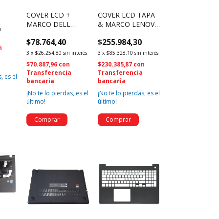
ON
COVER LCD +
COVER LCD TAPA
MARCO DELL
& MARCO LENOVO
RA
n
INSPIRON 3421
LEGION 5-15ARH05
H
$78.764,40
$255.984,30
XRHMJ 0XRHMJ
15ARH05H
E
n
(1970)
FA1HV000300
3
x
$26.254,80
sin interés
3
x
$85.328,10
sin interés
a
(3294)
$70.887,96
con
$230.385,87
con
08C
Transferencia
Transferencia
, es el
bancaria
bancaria
¡No te lo pierdas, es el
¡No te lo pierdas, es el
último!
último!