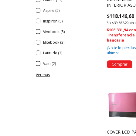
INFERIOR ASU
ASUS N550 N5
Aspire (5)
$118.146,60
Q550L N550JK
Inspiron (5)
Q550LF G550J
3
x
$39.382,20
sin 
(4258)
$106.331,94
co
Vivobook (5)
Transferencia
bancaria
Elitebook (3)
¡No te lo pierdas,
último!
Latitude (3)
Vaio (2)
Ver más
COVER LCD P