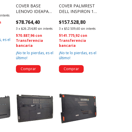
APAD
COVER PALMREST
COVER BASE
DELL INSPIRON 15
LENOVO IDEAPAD
0
 interés
3583 ASSEMBLY
100-14IBY
$157.528,80
$78.764,40
P4MKJ 0P4MKJ
AP1EQ000100
n
a
(1488)
(2258)
3
x
$52.509,60
sin interés
3
x
$26.254,80
sin interés
$141.775,92
con
$70.887,96
con
, es el
Transferencia
Transferencia
bancaria
bancaria
¡No te lo pierdas, es el
¡No te lo pierdas, es el
último!
último!