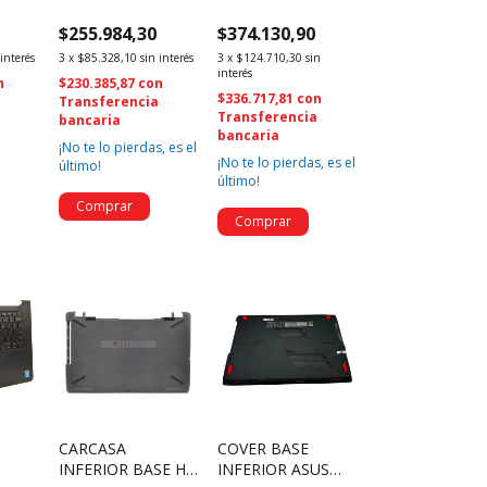
30
5-15ARH05
UX303UB1 UX303
$255.984,30
$374.130,90
(719)
15IMH05H
(4087)
AP1HV000800 (419)
 interés
3
x
$85.328,10
sin interés
3
x
$124.710,30
sin
interés
n
$230.385,87
con
$336.717,81
con
a
Transferencia
Transferencia
bancaria
bancaria
¡No te lo pierdas, es el
¡No te lo pierdas, es el
último!
último!
CARCASA
COVER BASE
INFERIOR BASE HP
INFERIOR ASUS