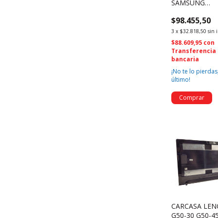
SAMSUNG
NP300E4C BA
$98.455,50
04065D (2320
3
x
$32.818,50
sin 
$88.609,95
con
Transferencia
bancaria
¡No te lo pierdas,
último!
CARCASA LE
G50-30 G50-4