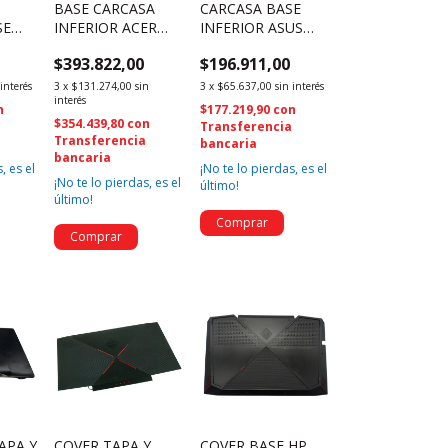
BASE CARCASA
CARCASA BASE
SE
INFERIOR ACER
INFERIOR ASUS
HP
ASPIRE A315-51
ROG GL753V
$393.822,00
$196.911,00
5
A315-21 (749)
GL753VE GL753VD-
DS71 (713)
 interés
3
x
$131.274,00
sin
3
x
$65.637,00
sin interés
interés
n
$177.219,90
con
$354.439,80
con
a
Transferencia
Transferencia
bancaria
bancaria
, es el
¡No te lo pierdas, es el
¡No te lo pierdas, es el
último!
último!
APA Y
COVER TAPA Y
COVER BASE HP