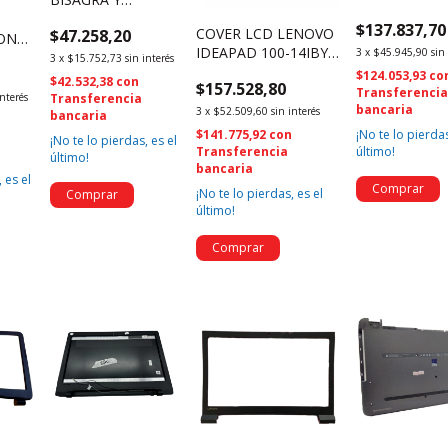
LENOVO IDE
WEBCAM NOBLEX
$137.837,70
100-14IBY
COVER LCD LENOVO
$47.258,20
14" (660)
ION
FA1EQ00020
IDEAPAD 100-14IBY -
3
x
$45.945,90
sin
3
x
$15.752,73
sin interés
(2512)
AP1EQ000300H7920A
$124.053,93
co
$42.532,38
con
$157.528,80
(3785)
Transferenci
(419)
interés
Transferencia
bancaria
3
x
$52.509,60
sin interés
bancaria
n
$141.775,92
con
¡No te lo pierdas
¡No te lo pierdas, es el
Transferencia
último!
último!
bancaria
 es el
¡No te lo pierdas, es el
último!