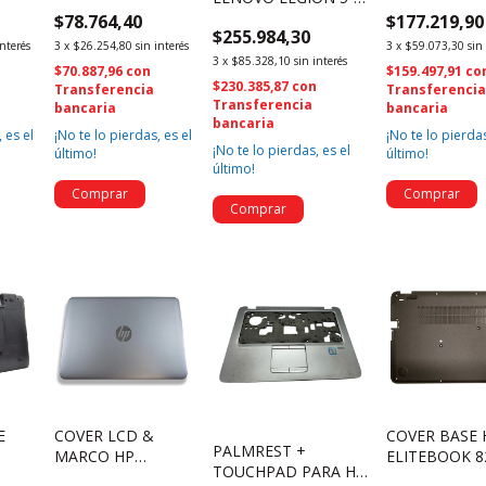
45NE7PHN040
SUPERIOR DE
15ARH05 15ARH05H
$78.764,40
$177.219,90
ACL
(3473)
INSPIRON 14
$255.984,30
FA1HV000300 (3294)
5457 (321)
interés
3
x
$26.254,80
sin interés
3
x
$59.073,30
sin
3
x
$85.328,10
sin interés
$70.887,96
con
$159.497,91
co
$230.385,87
con
Transferencia
Transferenci
Transferencia
bancaria
bancaria
bancaria
 es el
¡No te lo pierdas, es el
¡No te lo pierdas
¡No te lo pierdas, es el
último!
último!
último!
E
COVER LCD &
COVER BASE 
PALMREST +
MARCO HP
ELITEBOOK 8
TOUCHPAD PARA HP
ELITEBOOK 820 G3
821662-001 (