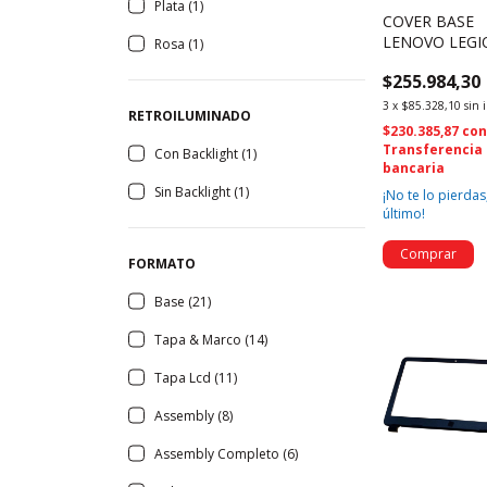
Plata (1)
COVER BASE
LENOVO LEG
Rosa (1)
5-15ARH05
$255.984,30
15IMH05H
AP1HV000800 
3
x
$85.328,10
sin 
RETROILUMINADO
$230.385,87
co
Transferencia
Con Backlight (1)
bancaria
Sin Backlight (1)
¡No te lo pierdas,
último!
FORMATO
Base (21)
Tapa & Marco (14)
Tapa Lcd (11)
Assembly (8)
Assembly Completo (6)