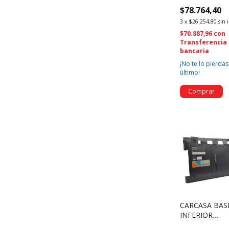
IDEAPAD 110-
$78.764,40
15IBR 110-15
(4057)
3
x
$26.254,80
sin 
$70.887,96
con
Transferencia
bancaria
¡No te lo pierdas,
último!
CARCASA BAS
INFERIOR
SAMSUNG