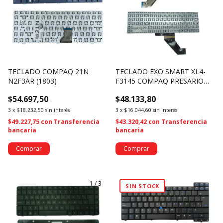
TECLADO COMPAQ 21N
TECLADO EXO SMART XL4-
N2F3AR (1803)
F3145 COMPAQ PRESARIO
CQ-29 CQ29 (229)
$54.697,50
$48.133,80
3
x
$18.232,50
sin interés
3
x
$16.044,60
sin interés
$49.227,75
con
Transferencia
$43.320,42
con
Transferencia
bancaria
bancaria
1
/
3
SIN STOCK