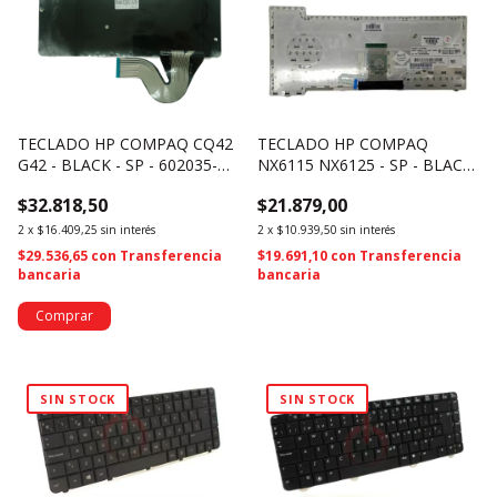
TECLADO HP COMPAQ CQ42
TECLADO HP COMPAQ
G42 - BLACK - SP - 602035-
NX6115 NX6125 - SP - BLACK
161 (328)
- 393568-001 (342)
$32.818,50
$21.879,00
2
x
$16.409,25
sin interés
2
x
$10.939,50
sin interés
$29.536,65
con
Transferencia
$19.691,10
con
Transferencia
bancaria
bancaria
SIN STOCK
SIN STOCK