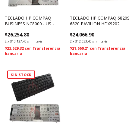
TECLADO HP COMPAQ
TECLADO HP COMPAQ 6820S
BUSINESS NC8000 - US -
6820 PAVILION HDX9202
BLACK - 338686-001 (323)
454220-001 (2418)
$26.254,80
$24.066,90
2
x
$13.127,40
sin interés
2
x
$12.033,45
sin interés
$23.629,32
con
Transferencia
$21.660,21
con
Transferencia
bancaria
bancaria
SIN STOCK