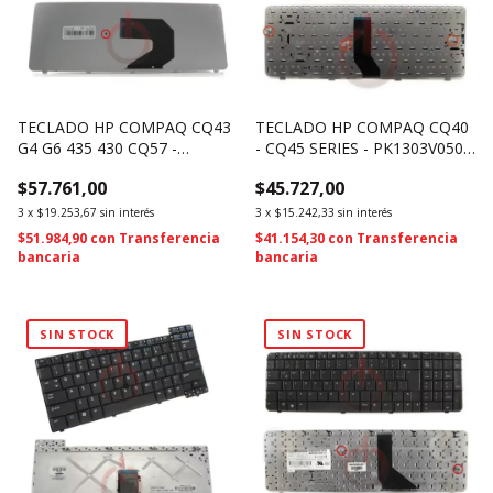
TECLADO HP COMPAQ CQ43
TECLADO HP COMPAQ CQ40
G4 G6 435 430 CQ57 -
- CQ45 SERIES - PK1303V0500
646125-161 (329)
(325)
$57.761,00
$45.727,00
3
x
$19.253,67
sin interés
3
x
$15.242,33
sin interés
$51.984,90
con
Transferencia
$41.154,30
con
Transferencia
bancaria
bancaria
SIN STOCK
SIN STOCK