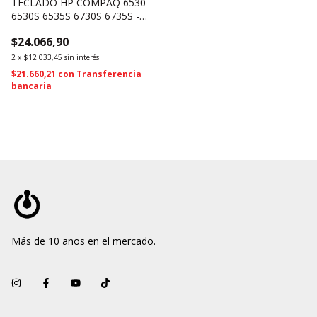
TECLADO HP COMPAQ 6530
6530S 6535S 6730S 6735S -
490267-001 491274-001
$24.066,90
(2328)
2
x
$12.033,45
sin interés
$21.660,21
con
Transferencia
bancaria
Más de 10 años en el mercado.