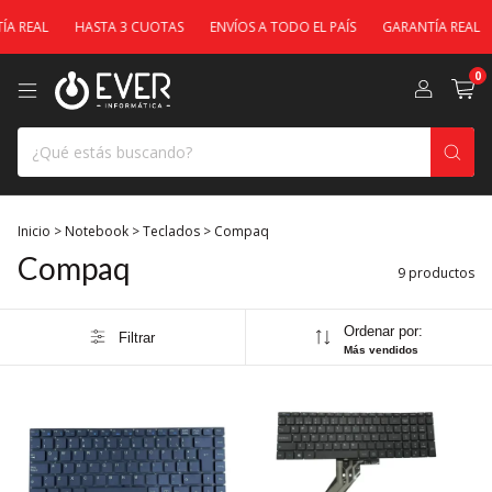
 REAL
HASTA 3 CUOTAS
ENVÍOS A TODO EL PAÍS
GARANTÍA REAL
0
Inicio
>
Notebook
>
Teclados
>
Compaq
Compaq
9 productos
Ordenar por:
Filtrar
Más vendidos