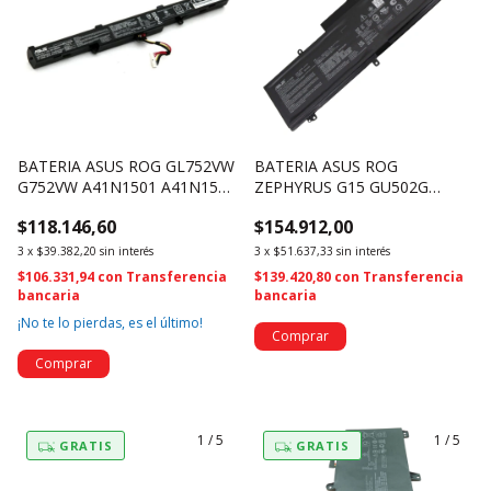
BATERIA ASUS ROG GL752VW
BATERIA ASUS ROG
G752VW A41N1501 A41N1501
ZEPHYRUS G15 GU502G
A41LK9H (1822)
76WH C41N1837 (4721)
$118.146,60
$154.912,00
3
x
$39.382,20
sin interés
3
x
$51.637,33
sin interés
$106.331,94
con
Transferencia
$139.420,80
con
Transferencia
bancaria
bancaria
¡No te lo pierdas, es el último!
1
/
5
1
/
5
GRATIS
GRATIS