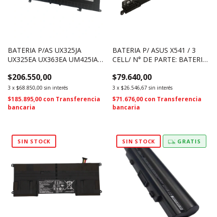
BATERIA P/AS UX325JA
BATERIA P/ ASUS X541 / 3
UX325EA UX363EA UM425IA
CELL/ N° DE PARTE: BATERIA
UX425JA 15.48V 67WH
P/ ASUS X541 / 3 CELL/ N° DE
$206.550,00
$79.640,00
C41N1904 (4722)
PARTE: A31N1601
(ALTERNATIVA) (4360)
3
x
$68.850,00
sin interés
3
x
$26.546,67
sin interés
$185.895,00
con
Transferencia
$71.676,00
con
Transferencia
bancaria
bancaria
SIN STOCK
SIN STOCK
GRATIS