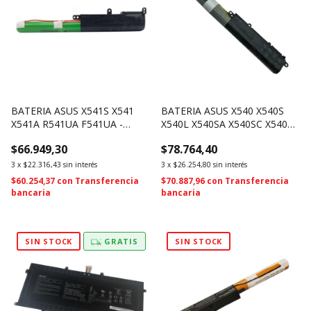
BATERIA ASUS X541S X541
BATERIA ASUS X540 X540S
X541A R541UA F541UA -
X540L X540SA X540SC X540YA
A31N1601 (3778)
R540SA - A31N1519 (1222)
$66.949,30
$78.764,40
3
x
$22.316,43
sin interés
3
x
$26.254,80
sin interés
$60.254,37
con
Transferencia
$70.887,96
con
Transferencia
bancaria
bancaria
SIN STOCK
GRATIS
SIN STOCK