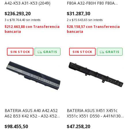
A42-K53 A31-K53 (2049)
F80A A32-F80H F80 F80A
F80H X61GX X85 (2381)
$236.293,20
$31.287,30
3
x
$78.764,40
sin interés
2
x
$15.643,65
sin interés
$212.663,88
con
Transferencia
$28.158,57
con
Transferencia
bancaria
bancaria
SIN STOCK
GRATIS
SIN STOCK
GRATIS
BATERIA ASUS A40 A42 A52
BATERIA ASUS X451 X451c
A62 B53 K42 K52 - A32-K52
X551c X551 D550 - A41N1308
(1907)
(2839)
$98.455,50
$47.258,20