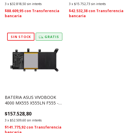
3
x
$32.818,50
sin interés
3
x
$15.752,73
sin interés
$88.609,95
con
Transferencia
$42.532,38
con
Transferencia
bancaria
bancaria
SIN STOCK
GRATIS
BATERIA ASUS VIVOBOOK
4000 MX555 X555LN F555 -
C21N1408 (1905)
$157.528,80
3
x
$52.509,60
sin interés
$141.775,92
con
Transferencia
bancaria