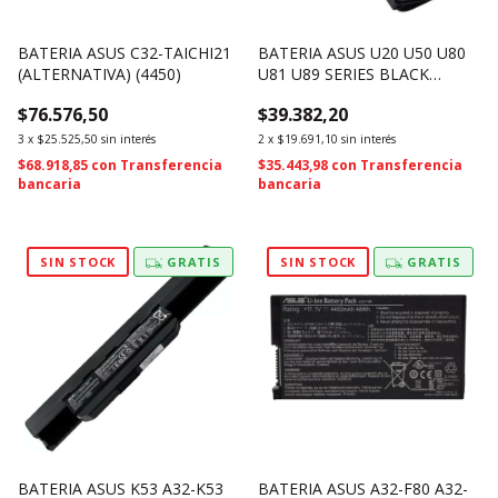
BATERIA ASUS C32-TAICHI21
BATERIA ASUS U20 U50 U80
(ALTERNATIVA) (4450)
U81 U89 SERIES BLACK
AGPTEK A32-U20 A31-U20
$76.576,50
$39.382,20
(2291)
3
x
$25.525,50
sin interés
2
x
$19.691,10
sin interés
$68.918,85
con
Transferencia
$35.443,98
con
Transferencia
bancaria
bancaria
SIN STOCK
GRATIS
SIN STOCK
GRATIS
BATERIA ASUS K53 A32-K53
BATERIA ASUS A32-F80 A32-