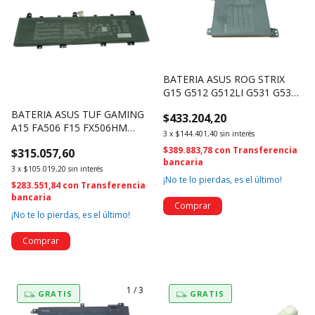
BATERIA ASUS ROG STRIX
G15 G512 G512LI G531 G531G
FX86 B31N1726 (4575)
BATERIA ASUS TUF GAMING
$433.204,20
A15 FA506 F15 FX506HM
3
x
$144.401,40
sin interés
03590200 C41N1906-3 (4585)
$389.883,78
con
Transferencia
$315.057,60
bancaria
3
x
$105.019,20
sin interés
¡No te lo pierdas, es el último!
$283.551,84
con
Transferencia
bancaria
¡No te lo pierdas, es el último!
1
/
3
GRATIS
GRATIS