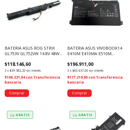
BATERIA ASUS ROG STRIX
BATERIA ASUS VIVOBOOK14
GL753V GL752VW 14.8V 48WH
E410M E410MA E510M
A41N1611 (1210)
L410MA B31N1912 C31N1912
$118.146,60
$196.911,00
(4548)
3
x
$39.382,20
sin interés
3
x
$65.637,00
sin interés
$106.331,94
con
Transferencia
$177.219,90
con
Transferencia
bancaria
bancaria
GRATIS
GRATIS