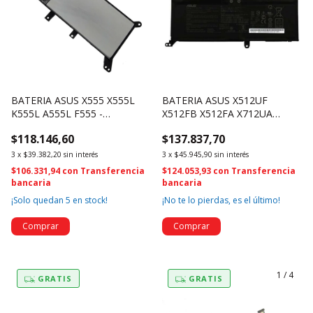
BATERIA ASUS X555 X555L
BATERIA ASUS X512UF
K555L A555L F555 -
X512FB X512FA X712UA
C21N1347 (2828)
S412D C21N1818-2
$118.146,60
$137.837,70
B21N1818-3 (195)
3
x
$39.382,20
sin interés
3
x
$45.945,90
sin interés
$106.331,94
con
Transferencia
$124.053,93
con
Transferencia
bancaria
bancaria
¡Solo quedan
5
en stock!
¡No te lo pierdas, es el último!
1
/
4
GRATIS
GRATIS