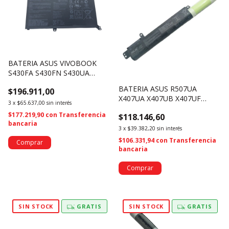
BATERIA ASUS VIVOBOOK
S430FA S430FN S430UA
S4300U B31N1732 B31BI9H
BATERIA ASUS R507UA
$196.911,00
(4574)
X407UA X407UB X407UF
3
x
$65.637,00
sin interés
X507UF X507UB A31N1719
$177.219,90
con
Transferencia
$118.146,60
(4558)
bancaria
3
x
$39.382,20
sin interés
$106.331,94
con
Transferencia
bancaria
SIN STOCK
GRATIS
SIN STOCK
GRATIS