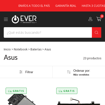
ENVÍOS A TODO EL PAÍS
GARANTÍA REAL
HASTA 3 CUOTAS
0
Inicio
>
Notebook
>
Baterías
>
Asus
Asus
23 productos
Ordenar por:
Filtrar
Más vendidos
GRATIS
GRATIS