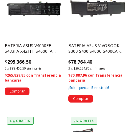
BATERIA ASUS V4050FF
BATERIA ASUS VIVOBOOK
S433FA X421FF S4600FA
S300 S400 S400C S400CA -
B31N1911 C31N1911 (4556)
C31-X402 (1310)
$295.366,50
$78.764,40
3
x
$98.455,50
sin interés
3
x
$26.254,80
sin interés
$265.829,85
con
Transferencia
$70.887,96
con
Transferencia
bancaria
bancaria
¡Solo quedan
5
en stock!
GRATIS
GRATIS