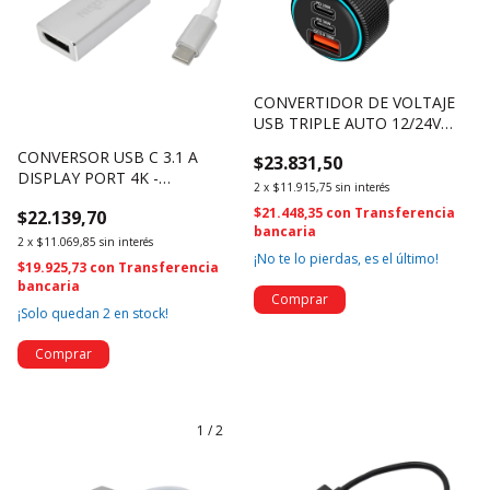
CONVERTIDOR DE VOLTAJE
USB TRIPLE AUTO 12/24V
66W - NSAD12US66 (4649)
CONVERSOR USB C 3.1 A
$23.831,50
DISPLAY PORT 4K -
2
x
$11.915,75
sin interés
NSUSBCDP (4712)
$21.448,35
con
Transferencia
$22.139,70
bancaria
2
x
$11.069,85
sin interés
¡No te lo pierdas, es el último!
$19.925,73
con
Transferencia
bancaria
¡Solo quedan
2
en stock!
1
/
2