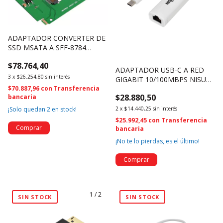
ADAPTADOR CONVERTER DE
SSD MSATA A SFF-8784
(4497)
$78.764,40
ADAPTADOR USB-C A RED
3
x
$26.254,80
sin interés
GIGABIT 10/100MBPS NISUTA
$70.887,96
con
Transferencia
NSCOUSCR (4458)
$28.880,50
bancaria
¡Solo quedan
2
en stock!
2
x
$14.440,25
sin interés
$25.992,45
con
Transferencia
bancaria
¡No te lo pierdas, es el último!
1
/
2
SIN STOCK
SIN STOCK