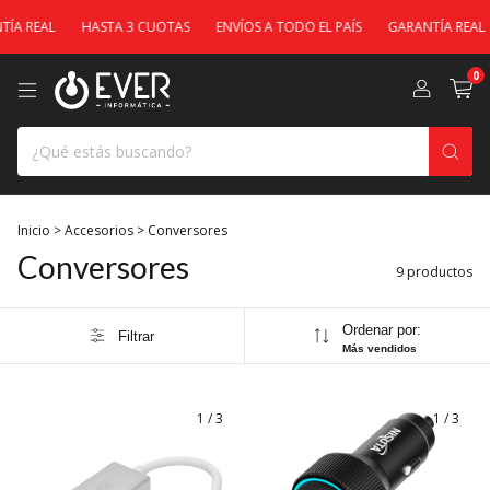
A REAL
HASTA 3 CUOTAS
ENVÍOS A TODO EL PAÍS
GARANTÍA REAL
0
Inicio
>
Accesorios
>
Conversores
Conversores
9 productos
Ordenar por:
Filtrar
Más vendidos
1
/
3
1
/
3