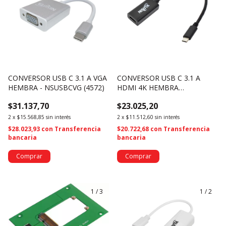
CONVERSOR USB C 3.1 A VGA
CONVERSOR USB C 3.1 A
HEMBRA - NSUSBCVG (4572)
HDMI 4K HEMBRA
NSUSBCHD (4326)
$31.137,70
$23.025,20
2
x
$15.568,85
sin interés
2
x
$11.512,60
sin interés
$28.023,93
con
Transferencia
$20.722,68
con
Transferencia
bancaria
bancaria
1
/
3
1
/
2