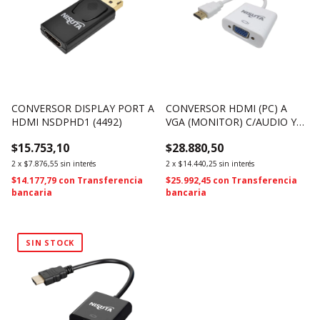
CONVERSOR DISPLAY PORT A
CONVERSOR HDMI (PC) A
HDMI NSDPHD1 (4492)
VGA (MONITOR) C/AUDIO Y
ALIMENTACION NSCOHDVG4
$15.753,10
$28.880,50
(4461)
2
x
$7.876,55
sin interés
2
x
$14.440,25
sin interés
$14.177,79
con
Transferencia
$25.992,45
con
Transferencia
bancaria
bancaria
SIN STOCK