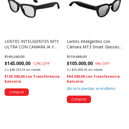
LENTES INTELIGENTES MT5
Lentes Inteligentes con
ULTRA CON CAMARA IA Y
Cámara MT3 Smart Glasses
ESTUCHE DE CARGA (4727)
Bluetooth con Audio, Video y
$165.240,00
$115.668,00
IA (4728)
$145.000,00
$105.000,00
12
% OFF
9
% OFF
3
x
$48.333,33
sin interés
3
x
$35.000,00
sin interés
$130.500,00
con
Transferencia
$94.500,00
con
Transferencia
bancaria
bancaria
¡No te lo pierdas, es el último!
Comprar