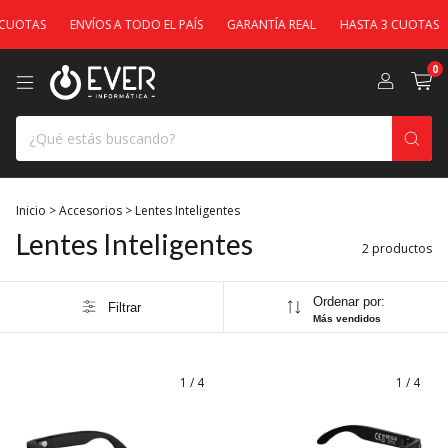
CUOTAS
ENVÍOS A TODO EL PAÍS
GARANTÍA REAL
HASTA 3 CUOTAS
0
Inicio
>
Accesorios
>
Lentes Inteligentes
Lentes Inteligentes
2 productos
Ordenar por:
Filtrar
Más vendidos
1
/
4
1
/
4