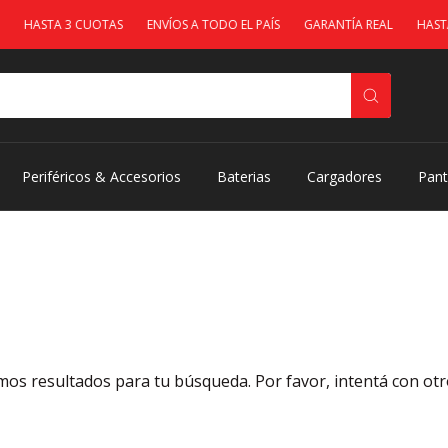
HASTA 3 CUOTAS
ENVÍOS A TODO EL PAÍS
GARANTÍA REAL
HASTA 
Periféricos & Accesorios
Baterias
Cargadores
Pant
os resultados para tu búsqueda. Por favor, intentá con otros