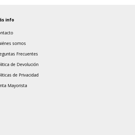
s info
ntacto
iénes somos
eguntas Frecuentes
litica de Devolución
liticas de Privacidad
nta Mayorista