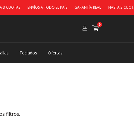
3 CUOTAS
ENVÍOS A TODO EL PAÍS
GARANTÍA REAL
HASTA 3 CUOTAS
0
allas
Teclados
Ofertas
 filtros.