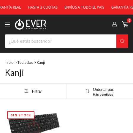
ANTÍA REAL
HASTA 3 CUOTAS
ENVÍOS A TODO EL PAÍS
GARANTÍA RE
0
Inicio
>
Teclados
>
Kanji
Kanji
Ordenar por:
Filtrar
Más vendidos
SIN STOCK