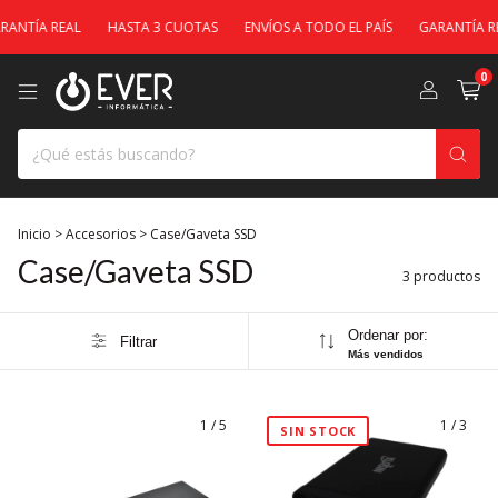
ANTÍA REAL
HASTA 3 CUOTAS
ENVÍOS A TODO EL PAÍS
GARANTÍA RE
0
Inicio
>
Accesorios
>
Case/Gaveta SSD
Case/Gaveta SSD
3 productos
Ordenar por:
Filtrar
Más vendidos
1
/
5
1
/
3
SIN STOCK