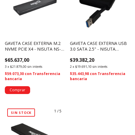
GAVETA CASE EXTERNA M.2
GAVETA CASE EXTERNA USB
NVME PCIE X4 - NISUTA NS-
3.0 SATA 2.5" - NISUTA
GASAM24 (4307)
NSGASA253E (4308)
$65.637,00
$39.382,20
3
x
$21.879,00
sin interés
2
x
$19.691,10
sin interés
$59.073,30
con
Transferencia
$35.443,98
con
Transferencia
bancaria
bancaria
1
/
5
SIN STOCK