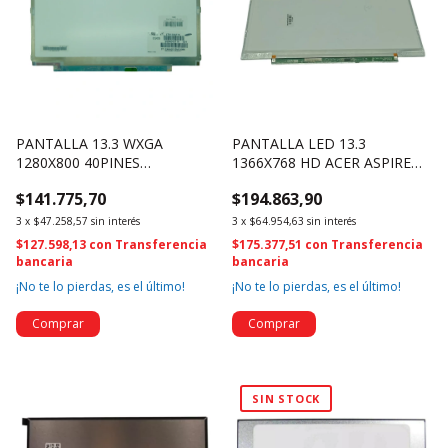
PANTALLA 13.3 WXGA
PANTALLA LED 13.3
1280X800 40PINES
1366X768 HD ACER ASPIRE
LTN133AT15 G01 (1460)
S3-951 B133XW03-V3 (3856)
$141.775,70
$194.863,90
3
x
$47.258,57
sin interés
3
x
$64.954,63
sin interés
$127.598,13
con
Transferencia
$175.377,51
con
Transferencia
bancaria
bancaria
¡No te lo pierdas, es el último!
¡No te lo pierdas, es el último!
SIN STOCK