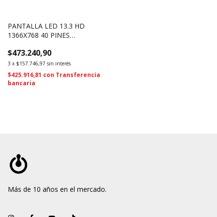
PANTALLA LED 13.3 HD
1366X768 40 PINES
LP133WH2 TL-GA (1751)
$473.240,90
3
x
$157.746,97
sin interés
$425.916,81
con
Transferencia
bancaria
Más de 10 años en el mercado.