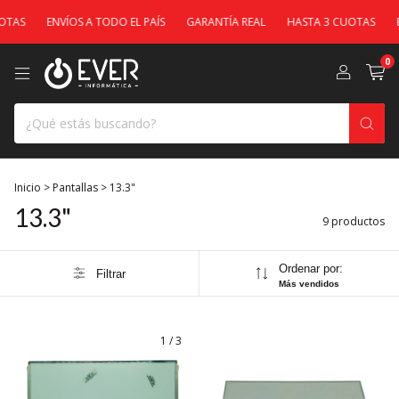
TAS
ENVÍOS A TODO EL PAÍS
GARANTÍA REAL
HASTA 3 CUOTAS
EN
0
Inicio
>
Pantallas
>
13.3"
13.3"
9 productos
Ordenar por:
Filtrar
Más vendidos
1
/
3