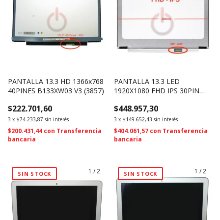
PANTALLA 13.3 HD 1366x768
PANTALLA 13.3 LED
40PINES B133XW03 V3 (3857)
1920X1080 FHD IPS 30PIN
SLIM 300MM N133HCE-EAA
$222.701,60
$448.957,30
REV.C1 (2063)
3
x
$74.233,87
sin interés
3
x
$149.652,43
sin interés
$200.431,44
con
Transferencia
$404.061,57
con
Transferencia
bancaria
bancaria
1
/
2
1
/
2
SIN STOCK
SIN STOCK