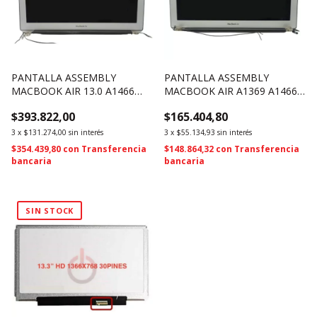
PANTALLA ASSEMBLY
PANTALLA ASSEMBLY
MACBOOK AIR 13.0 A1466
MACBOOK AIR A1369 A1466
2013 2015 2017 EMC 3178
2010 2011 2012 USADO
$393.822,00
$165.404,80
661-02397 (1646)
(1308)
3
x
$131.274,00
sin interés
3
x
$55.134,93
sin interés
$354.439,80
con
Transferencia
$148.864,32
con
Transferencia
bancaria
bancaria
SIN STOCK