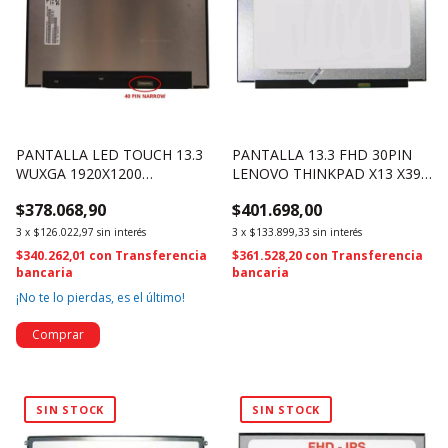
PANTALLA LED TOUCH 13.3
PANTALLA 13.3 FHD 30PIN
WUXGA 1920X1200
LENOVO THINKPAD X13 X390
NV133WUM-T00 5D11A22516
X395 NV133FHM-N6A (4562)
$378.068,90
$401.698,00
40 PIN (2607)
3
x
$126.022,97
sin interés
3
x
$133.899,33
sin interés
$340.262,01
con
Transferencia
$361.528,20
con
Transferencia
bancaria
bancaria
¡No te lo pierdas, es el último!
SIN STOCK
SIN STOCK