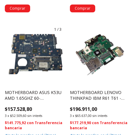
1
/
3
MOTHERBOARD ASUS K53U
MOTHERBOARD LENOVO
AMD 1.65GHZ 60-
THINKPAD IBM R61 T61 -
N58MB2100-A01 (2510)
42W7651 42W9399 (2422)
$157.528,80
$196.911,00
3
x
$52.509,60
sin interés
3
x
$65.637,00
sin interés
$141.775,92
con
Transferencia
$177.219,90
con
Transferencia
bancaria
bancaria