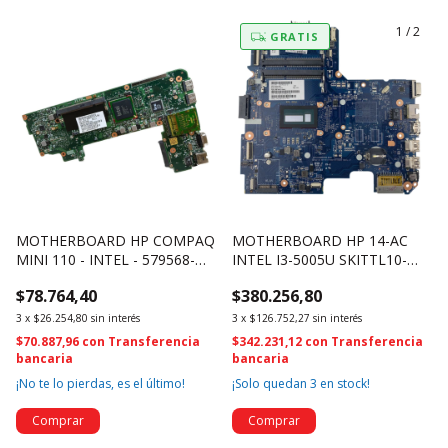
1
/
2
GRATIS
MOTHERBOARD HP COMPAQ
MOTHERBOARD HP 14-AC
MINI 110 - INTEL - 579568-
INTEL I3-5005U SKITTL10-
001 (864)
6050A2730001-MB-A01
$78.764,40
$380.256,80
827683-001 (591)
3
x
$26.254,80
sin interés
3
x
$126.752,27
sin interés
$70.887,96
con
Transferencia
$342.231,12
con
Transferencia
bancaria
bancaria
¡No te lo pierdas, es el último!
¡Solo quedan
3
en stock!