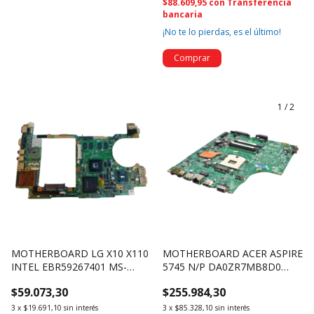
$88.609,95
con
Transferencia
bancaria
¡No te lo pierdas, es el último!
1
/
2
MOTHERBOARD LG X10 X110
MOTHERBOARD ACER ASPIRE
INTEL EBR59267401 MS-
5745 N/P DA0ZR7MB8D0
N0211 (2044)
MB.R6Y06.001 (1999)
$59.073,30
$255.984,30
3
x
$19.691,10
sin interés
3
x
$85.328,10
sin interés