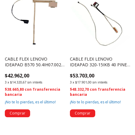
CABLE FLEX LENOVO
CABLE FLEX LENOVO
IDEAPAD B570 50.4IH07.002
IDEAPAD 320-15IKB 40 PINES
31049297 (1219)
TOUCH DC02001YG20 (308)
$42.962,00
$53.703,00
3
x
$14.320,67
sin interés
3
x
$17.901,00
sin interés
$38.665,80
con
Transferencia
$48.332,70
con
Transferencia
bancaria
bancaria
¡No te lo pierdas, es el último!
¡No te lo pierdas, es el último!