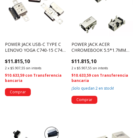
POWER JACK USB-C TYPE C
POWER JACK ACER
LENOVO YOGA C740-15 C740-
CHROMEBOOK 5.5*1.7MM
14 YOGA 7 (1853)
(3190)
$11.815,10
$11.815,10
2
x
$5.907,55
sin interés
2
x
$5.907,55
sin interés
$10.633,59
con
Transferencia
$10.633,59
con
Transferencia
bancaria
bancaria
¡Solo quedan
2
en stock!