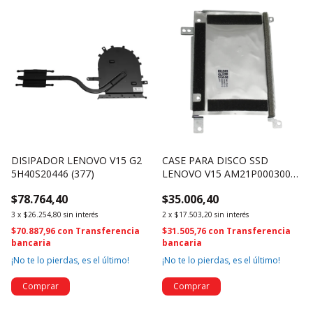
DISIPADOR LENOVO V15 G2
CASE PARA DISCO SSD
5H40S20446 (377)
LENOVO V15 AM21P000300
(361)
$78.764,40
$35.006,40
3
x
$26.254,80
sin interés
2
x
$17.503,20
sin interés
$70.887,96
con
Transferencia
$31.505,76
con
Transferencia
bancaria
bancaria
¡No te lo pierdas, es el último!
¡No te lo pierdas, es el último!