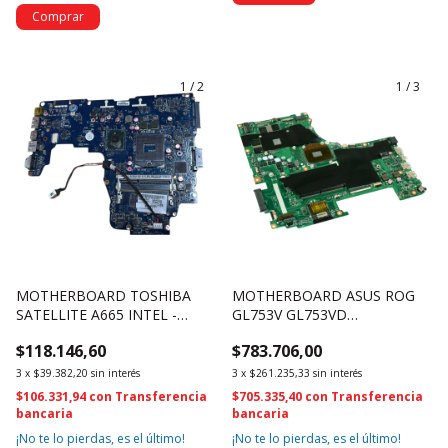
1
/
2
1
/
3
MOTHERBOARD TOSHIBA
MOTHERBOARD ASUS ROG
SATELLITE A665 INTEL -
GL753V GL753VD
K000104250 (2684)
60NB0DM0-MB1700 INTEL
$118.146,60
$783.706,00
I7-7700HQ (2651)
3
x
$39.382,20
sin interés
3
x
$261.235,33
sin interés
$106.331,94
con
Transferencia
$705.335,40
con
Transferencia
bancaria
bancaria
¡No te lo pierdas, es el último!
¡No te lo pierdas, es el último!