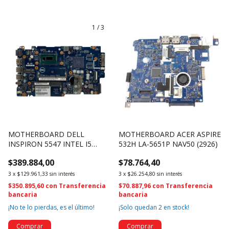
1
/
3
MOTHERBOARD DELL
MOTHERBOARD ACER ASPIRE
INSPIRON 5547 INTEL I5
532H LA-5651P NAV50 (2926)
ZAVCO LA-B012P REV 1.0
$389.884,00
$78.764,40
G1DPC (341)
3
x
$129.961,33
sin interés
3
x
$26.254,80
sin interés
$350.895,60
con
Transferencia
$70.887,96
con
Transferencia
bancaria
bancaria
¡No te lo pierdas, es el último!
¡Solo quedan
2
en stock!