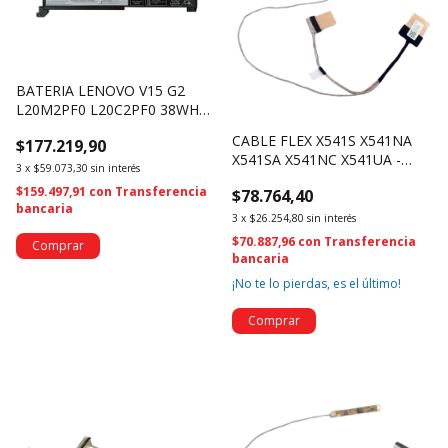
BATERIA LENOVO V15 G2
L20M2PF0 L20C2PF0 38WH
(4060)
CABLE FLEX X541S X541NA
$177.219,90
X541SA X541NC X541UA -
3
x
$59.073,30
sin interés
1422-02KH0AS (675)
$159.497,91
con
Transferencia
$78.764,40
bancaria
3
x
$26.254,80
sin interés
$70.887,96
con
Transferencia
bancaria
¡No te lo pierdas, es el último!