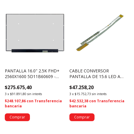
PANTALLA 16.0" 2.5K FHD+
CABLE CONVERSOR
2560X1600 5D11B60609 -
PANTALLA DE 15.6 LED A
NE160QDM-N62 V8.0 (2695)
15.6 TUBO CCFL - RES.
$275.675,40
$47.258,20
1366X768 (1374)
3
x
$91.891,80
sin interés
3
x
$15.752,73
sin interés
$248.107,86
con
Transferencia
$42.532,38
con
Transferencia
bancaria
bancaria