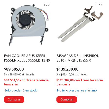
1
/
2
1
/
2
FAN COOLER ASUS K555L
BISAGRAS DELL INSPIRON
K555LN X555L X555LB 13N0-
3510 - MKB-L15 (557)
RPA0101 13NB0621AM0501
$89.505,00
$139.230,00
(3324)
3
x
$29.835,00
sin interés
3
x
$46.410,00
sin interés
$80.554,50
con
Transferencia
$125.307,00
con
Transferencia
bancaria
bancaria
¡Solo quedan
2
en stock!
¡No te lo pierdas, es el último!