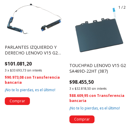
1
/
2
PARLANTES IZQUIERDO Y
DERECHO LENOVO V15 G2
PK23000UHV0 (376)
$101.081,20
TOUCHPAD LENOVO V15 G2
3
x
$33.693,73
sin interés
SA469D-22HT (387)
$90.973,08
con
Transferencia
$98.455,50
bancaria
3
x
$32.818,50
sin interés
¡No te lo pierdas, es el último!
$88.609,95
con
Transferencia
bancaria
¡No te lo pierdas, es el último!