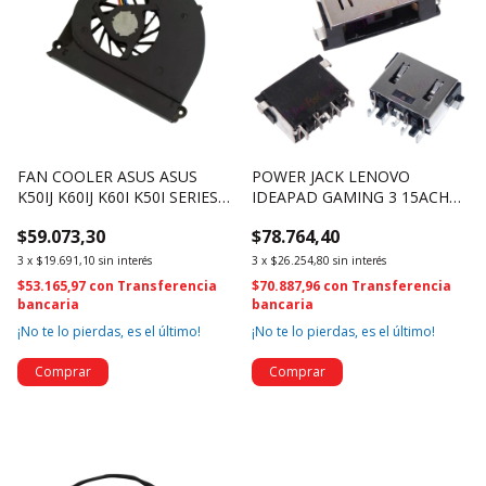
FAN COOLER ASUS ASUS
POWER JACK LENOVO
K50IJ K60IJ K60I K50I SERIES
IDEAPAD GAMING 3 15ACH6
UDQFZZH31DAS (3160)
82K2 82K1 81UJ (4374)
$59.073,30
$78.764,40
3
x
$19.691,10
sin interés
3
x
$26.254,80
sin interés
$53.165,97
con
Transferencia
$70.887,96
con
Transferencia
bancaria
bancaria
¡No te lo pierdas, es el último!
¡No te lo pierdas, es el último!