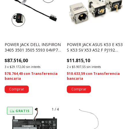
POWER JACK DELL INSPIRON
POWER JACK ASUS K53 E K53
3405 3501 3505 5593 04VP7C
S K53 SV X53 A52 F PJ192
(4298)
(2953)
$87.516,00
$11.815,10
3
x
$29.172,00
sin interés
2
x
$5.907,55
sin interés
$78.764,40
con
Transferencia
$10.633,59
con
Transferencia
bancaria
bancaria
1
/
4
GRATIS