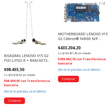
1
/
2
MOTHERBOARD LENOVO V15
G2 Celeron® N4500 N/P
5B21D69235 (1978)
$433.204,20
3
x
$144.401,40
sin interés
BISAGRAS LENOVO V15 G2
$389.883,78
con
Transferencia
FSD-L/FSD-R + BRACKETS
bancaria
AM2ES000320 /
$98.455,50
¡No te lo pierdas, es el último!
AM2ES000200 5H50S29035
(921)
3
x
$32.818,50
sin interés
$88.609,95
con
Transferencia
bancaria
¡No te lo pierdas, es el último!