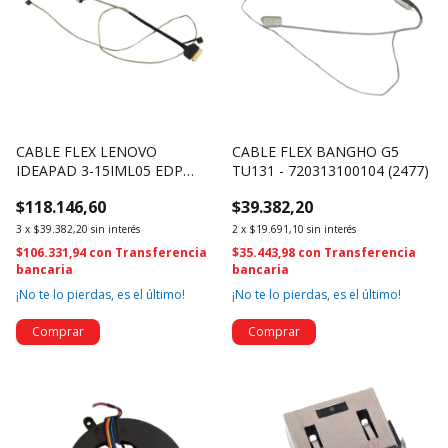
CABLE FLEX LENOVO
CABLE FLEX BANGHO G5
IDEAPAD 3-15IML05 EDP
TU131 - 720313100104 (2477)
81WR DC020027800 (4426)
$118.146,60
$39.382,20
3
x
$39.382,20
sin interés
2
x
$19.691,10
sin interés
$106.331,94
con
Transferencia
$35.443,98
con
Transferencia
bancaria
bancaria
¡No te lo pierdas, es el último!
¡No te lo pierdas, es el último!