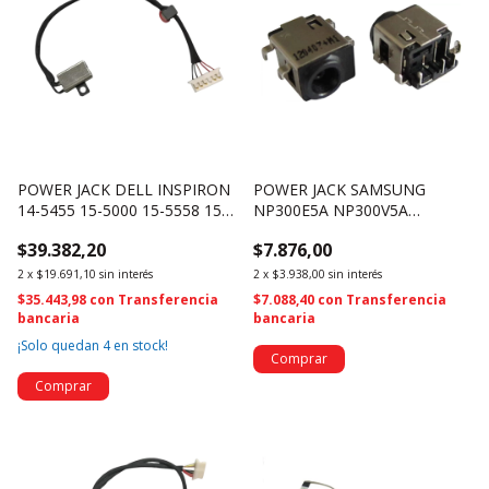
POWER JACK DELL INSPIRON
POWER JACK SAMSUNG
14-5455 15-5000 15-5558 15-
NP300E5A NP300V5A
5559 KD4T9 DC30100UD00
NP305E5A NP305V5A
$39.382,20
$7.876,00
3933
5.5*3.0MM (2820)
2
x
$19.691,10
sin interés
2
x
$3.938,00
sin interés
$35.443,98
con
Transferencia
$7.088,40
con
Transferencia
bancaria
bancaria
¡Solo quedan
4
en stock!