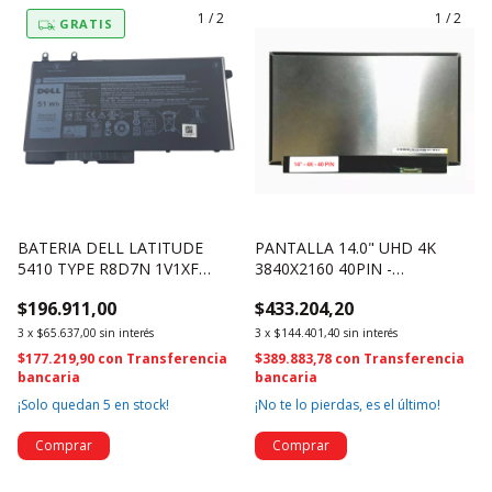
1
/
2
1
/
2
GRATIS
BATERIA DELL LATITUDE
PANTALLA 14.0" UHD 4K
5410 TYPE R8D7N 1V1XF
3840X2160 40PIN -
4GVMP (4530)
NV140QUM-N61 V3.0 (3749)
$196.911,00
$433.204,20
3
x
$65.637,00
sin interés
3
x
$144.401,40
sin interés
$177.219,90
con
Transferencia
$389.883,78
con
Transferencia
bancaria
bancaria
¡Solo quedan
5
en stock!
¡No te lo pierdas, es el último!