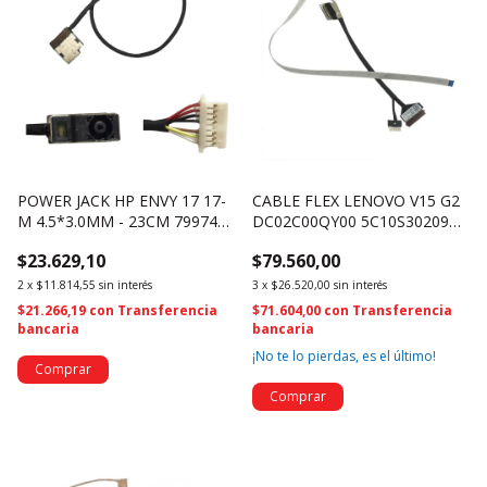
POWER JACK HP ENVY 17 17-
CABLE FLEX LENOVO V15 G2
M 4.5*3.0MM - 23CM 799749-
DC02C00QY00 5C10S30209
S17 (3990)
(517)
$23.629,10
$79.560,00
2
x
$11.814,55
sin interés
3
x
$26.520,00
sin interés
$21.266,19
con
Transferencia
$71.604,00
con
Transferencia
bancaria
bancaria
¡No te lo pierdas, es el último!