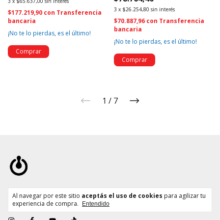
3
x
$65.637,00
sin interés
3
x
$26.254,80
sin interés
$177.219,90
con
Transferencia
bancaria
$70.887,96
con
Transferencia
bancaria
¡No te lo pierdas, es el último!
¡No te lo pierdas, es el último!
1
/
7
Más de 10 años en el mercado.
Al navegar por este sitio
aceptás el uso de cookies
para agilizar tu
experiencia de compra.
Entendido