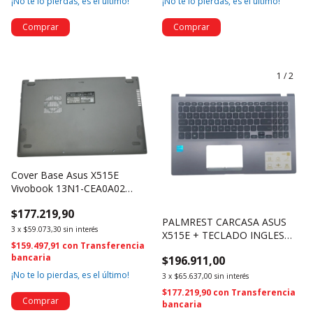
¡No te lo pierdas, es el último!
¡No te lo pierdas, es el último!
1
/
2
Cover Base Asus X515E
Vivobook 13N1-CEA0A02
(2842)
$177.219,90
PALMREST CARCASA ASUS
3
x
$59.073,30
sin interés
X515E + TECLADO INGLES
$159.497,91
con
Transferencia
13N1-CEA0611 (2447)
bancaria
$196.911,00
¡No te lo pierdas, es el último!
3
x
$65.637,00
sin interés
$177.219,90
con
Transferencia
bancaria