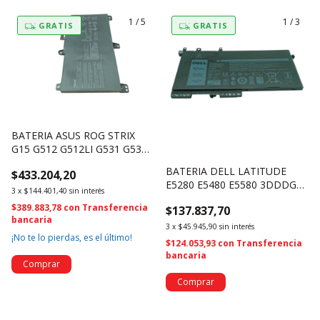
1
/
5
1
/
3
GRATIS
GRATIS
BATERIA ASUS ROG STRIX
G15 G512 G512LI G531 G531G
FX86 B31N1726 (4575)
BATERIA DELL LATITUDE
$433.204,20
E5280 E5480 E5580 3DDDG
3
x
$144.401,40
sin interés
42WH 11.4V (4531)
$389.883,78
con
Transferencia
$137.837,70
bancaria
3
x
$45.945,90
sin interés
¡No te lo pierdas, es el último!
$124.053,93
con
Transferencia
bancaria