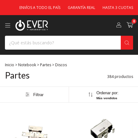
ENVÍOS A TODO EL PAÍS
GARANTÍA REAL
HASTA 3 CUOTAS
ENVÍOS A
0
Inicio
>
Notebook
>
Partes
>
Discos
Partes
384 productos
Ordenar por:
Filtrar
Más vendidos