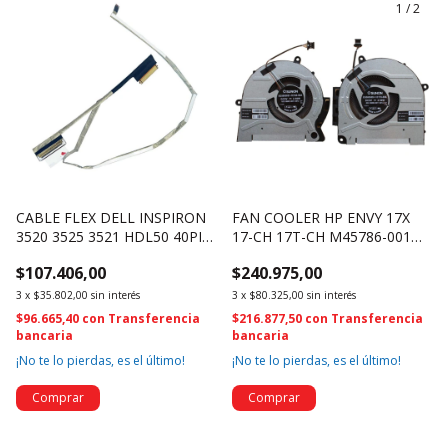
1
/
2
CABLE FLEX DELL INSPIRON
FAN COOLER HP ENVY 17X
3520 3525 3521 HDL50 40PIN
17-CH 17T-CH M45786-001
DC020040E00 (4570)
M45787-001 (4767)
$107.406,00
$240.975,00
3
x
$35.802,00
sin interés
3
x
$80.325,00
sin interés
$96.665,40
con
Transferencia
$216.877,50
con
Transferencia
bancaria
bancaria
¡No te lo pierdas, es el último!
¡No te lo pierdas, es el último!