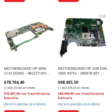
1
/
2
MOTHERBOARD HP MINI
MOTHERBOARD HP DV6 DV6-
2133 SERIES - 482277-001
2000 INTEL - 580978-001
2840
2832 (2832)
$78.764,40
$98.455,50
3
x
$26.254,80
sin interés
3
x
$32.818,50
sin interés
$70.887,96
con
Transferencia
$88.609,95
con
Transferencia
bancaria
bancaria
¡No te lo pierdas, es el último!
¡No te lo pierdas, es el último!