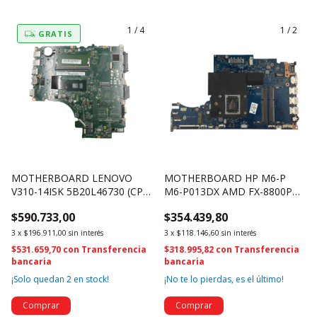
1
/
4
1
/
2
GRATIS
MOTHERBOARD LENOVO
MOTHERBOARD HP M6-P
V310-14ISK 5B20L46730 (CPU
M6-P013DX AMD FX-8800P
SR2EU) DDR4 (4244)
2.1GHZ 813021-501 3715
$590.733,00
$354.439,80
3
x
$196.911,00
sin interés
3
x
$118.146,60
sin interés
$531.659,70
con
Transferencia
$318.995,82
con
Transferencia
bancaria
bancaria
¡Solo quedan
2
en stock!
¡No te lo pierdas, es el último!