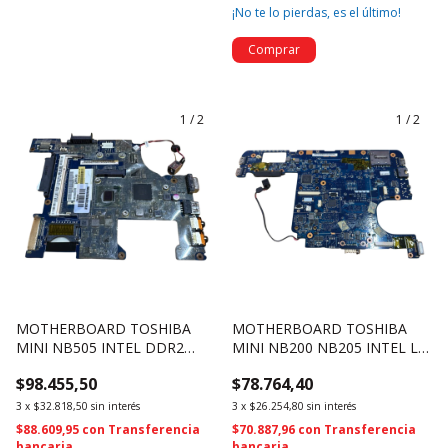
¡No te lo pierdas, es el último!
1
/
2
1
/
2
MOTHERBOARD TOSHIBA
MOTHERBOARD TOSHIBA
MINI NB505 INTEL DDR2
MINI NB200 NB205 INTEL LA-
K000114430 LA-6855P (2234)
5121P KAVAA K000080510
$98.455,50
$78.764,40
(2233)
3
x
$32.818,50
sin interés
3
x
$26.254,80
sin interés
$88.609,95
con
Transferencia
$70.887,96
con
Transferencia
bancaria
bancaria