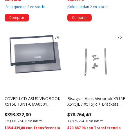
¡Solo quedan
2
en stock!
¡Solo quedan
2
en stock!
1
/
5
1
/
2
COVER LCD ASUS VIVOBOOK
Bisagras Asus Vivobook X515E
X515E 13N1-CMA0501
X515JL / X515JR + Brackets
13NB0TYP02011-3 + Antena +
(275)
$393.822,00
$78.764,40
Bezel (1584)
3
x
$131.274,00
sin interés
3
x
$26.254,80
sin interés
$354.439,80
con
Transferencia
$70.887,96
con
Transferencia