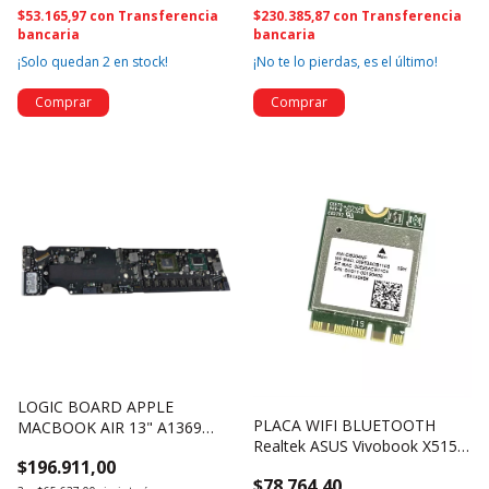
$53.165,97
con
Transferencia
$230.385,87
con
Transferencia
bancaria
bancaria
¡Solo quedan
2
en stock!
¡No te lo pierdas, es el último!
LOGIC BOARD APPLE
PLACA WIFI BLUETOOTH
MACBOOK AIR 13" A1369
Realtek ASUS Vivobook X515E
2010 2.13GHZ 4GB RAM 820-
$196.911,00
RTL8821CE (3121)
2838-A (1840)
$78.764,40