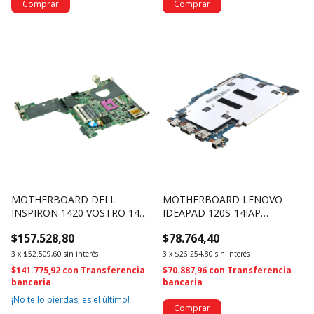
MOTHERBOARD DELL
MOTHERBOARD LENOVO
INSPIRON 1420 VOSTRO 1400
IDEAPAD 120S-14IAP
- DDR2 INTEL - TT346 KN548
CELERON N3350 2GB RAM
$157.528,80
$78.764,40
32GB EMMC 5B20P23674
(2773)
3
x
$52.509,60
sin interés
3
x
$26.254,80
sin interés
$141.775,92
con
Transferencia
$70.887,96
con
Transferencia
bancaria
bancaria
¡No te lo pierdas, es el último!