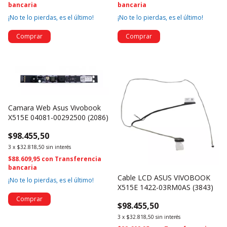
bancaria
bancaria
¡No te lo pierdas, es el último!
¡No te lo pierdas, es el último!
Camara Web Asus Vivobook
X515E 04081-00292500 (2086)
$98.455,50
3
x
$32.818,50
sin interés
$88.609,95
con
Transferencia
bancaria
Cable LCD ASUS VIVOBOOK
¡No te lo pierdas, es el último!
X515E 1422-03RM0AS (3843)
$98.455,50
3
x
$32.818,50
sin interés