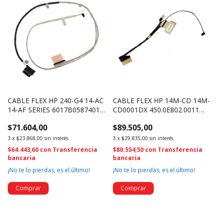
CABLE FLEX HP 240-G4 14-AC
CABLE FLEX HP 14M-CD 14M-
14-AF SERIES 6017B0587401
CD0001DX 450.0E802.0011
(1333)
(4527)
$71.604,00
$89.505,00
3
x
$23.868,00
sin interés
3
x
$29.835,00
sin interés
$64.443,60
con
Transferencia
$80.554,50
con
Transferencia
bancaria
bancaria
¡No te lo pierdas, es el último!
¡No te lo pierdas, es el último!