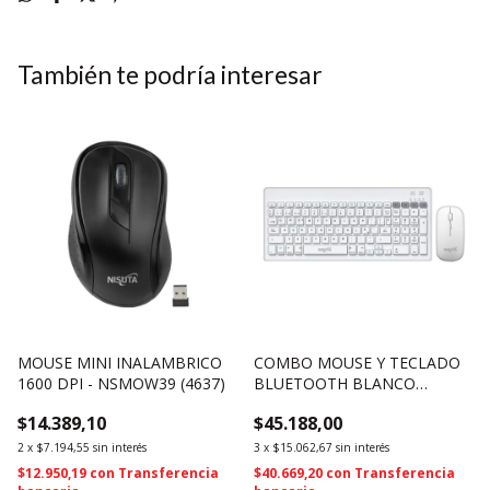
También te podría interesar
MOUSE MINI INALAMBRICO
COMBO MOUSE Y TECLADO
1600 DPI - NSMOW39 (4637)
BLUETOOTH BLANCO
BATERIA RECARGABLE -
$14.389,10
$45.188,00
NSWI58COBW (4635)
2
x
$7.194,55
sin interés
3
x
$15.062,67
sin interés
$12.950,19
con
Transferencia
$40.669,20
con
Transferencia