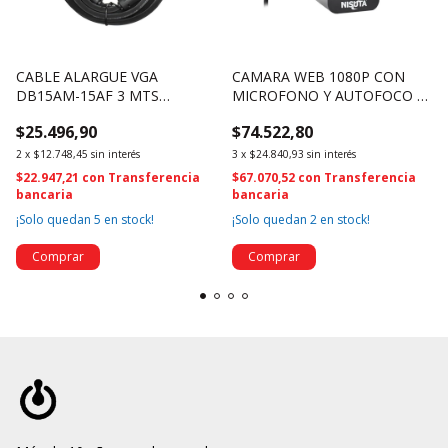
CABLE ALARGUE VGA
CAMARA WEB 1080P CON
DB15AM-15AF 3 MTS
MICROFONO Y AUTOFOCO -
COAXILADO CON FILTRO -
NSWC500A (4620)
$25.496,90
$74.522,80
NSCVGA3A (4615)
2
x
$12.748,45
sin interés
3
x
$24.840,93
sin interés
$22.947,21
con
Transferencia
$67.070,52
con
Transferencia
bancaria
bancaria
¡Solo quedan
5
en stock!
¡Solo quedan
2
en stock!